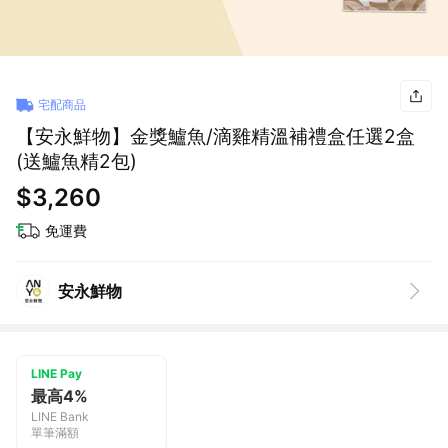
宅配商品
【安永鮮物】金獎鱸魚/滴雞精溫補禮盒任選2盒
(送鱸魚精2包)
$3,260
免運費
安永鮮物
LINE Pay
最高4%
LINE Bank
單筆滿額