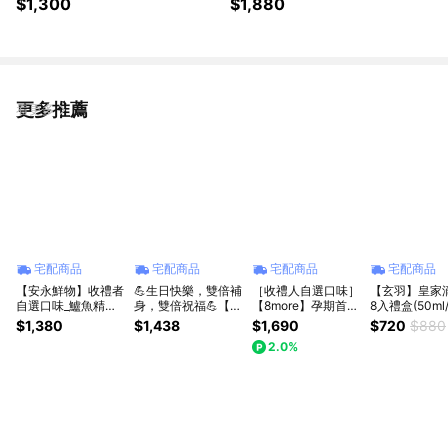
$1,300
$1,880
更多推薦
看更多
宅配商品
宅配商品
宅配商品
宅配商品
【安永鮮物】收禮者
💪生日快樂，雙倍補
［收禮人自選口味］
【玄羽】皇家
自選口味_鱸魚精禮
身，雙倍祝福💪【玄
【8more】孕期首選
8入禮盒(50ml
盒任選1盒 (原味6入/
羽】皇家滴雞精8入
| 孕婦推薦白木耳飲
長輩送禮｜活
$1,380
$1,438
$1,690
$720
$880
靈芝5入)
禮盒2盒(50ml/入，
4入組贈保冷袋(原
｜日常保養
2.0%
8入/盒)
味/紅棗/芝麻/鮮奶
茶)