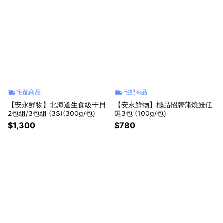
宅配商品
宅配商品
【安永鮮物】北海道生食級干貝
【安永鮮物】極品招牌蒲燒鰻任
2包組/3包組 (3S)(300g/包)
選3包 (100g/包)
$1,300
$780