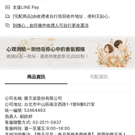
支援LINE Pay
[宅配商品]由收禮者自行填寫收件地址，便利又貼心。
別擔心，如符條件收禮人可自行更改選項
商品資訊
宅配資訊
公司名稱: 樂天派股份有限公司
公司地址: 台北市中山區南京西路1-1號6樓621室
統一編號: 52464493
負責人: 顧皓婷
客服聯繫方式: 02-2511-5937
客服時段: 週一至週五:9:00~16:00
其他說明事項: 【樂天宗旨：每月親挑美學推薦】 親愛的樂天派人