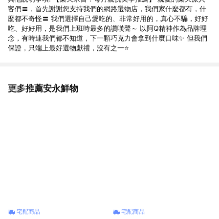
客們〓，首先謝謝您支持我們的網路選物店，我們家什麼都有，什
麼都不奇怪〓 我們選擇自己愛吃的、非常好用的，真心不騙，好好
吃、好好用，是我們上班時最多的讚嘆聲～ 以阿Q精神作為品牌理
念，有時連我們都不知道，下一顆巧克力會拿到什麼口味✨ 但我們
保證，只端上最好選物獻禮，沒有之一⭐
更多推薦安永鮮物
看更多
宅配商品
宅配商品