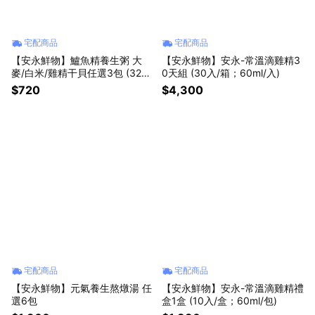
宅配商品
宅配商品
【安永鮮物】鱸魚精養生粥 大
【安永鮮物】安永-常溫滴雞精3
麥/白米/雞精干貝任選3包 (320
0天組 (30入/箱；60ml/入)
g/包)
$720
$4,300
宅配商品
宅配商品
【安永鮮物】元氣養生熬燉湯 任
【安永鮮物】安永-常溫滴雞精禮
選6包
盒1盒 (10入/盒；60ml/包)