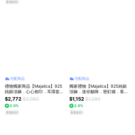
客製刻印
宅配商品
宅配商品
禮物獨家商品【Majalica】925
獨家禮物【Majalica】925純銀
純銀項鍊．心心相印．耳環套
項鍊．迷你貓咪．密釘鑲．客製
組．客製刻字
刻字
$2,772
$3,080
$1,152
$1,280
2.0%
2.0%
客製刻印
客製刻印