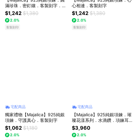
滿珍珠．密釘鑲．客製刻字．母
心相連．客製刻字
親節推薦禮物
$1,242
$1,380
$1,242
$1,380
2.0%
2.0%
客製刻印
客製刻印
宅配商品
宅配商品
獨家禮物【Majalica】925純銀
【Majalica】925純銀項鍊．璀
項鍊．守護真心．客製刻字
璨花漾系列．水滴鑽．項鍊耳環
套組
$1,062
$1,180
$3,960
2.0%
2.0%