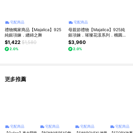
宅配商品
宅配商品
禮物獨家商品【Majalica】925
母親節禮物【Majalica】925純
純銀項鍊．纏綿之舞
銀項鍊．璀璨花漾系列．橢圓
墜．項鍊耳環套組
$1,422
$1,580
$3,960
2.0%
2.0%
更多推薦
看更多
宅配商品
宅配商品
宅配商品
宅配商品
【Gulicc】東大門簡
【BONNY&READ飾
【SWAROVSKI 施華
【STORY故