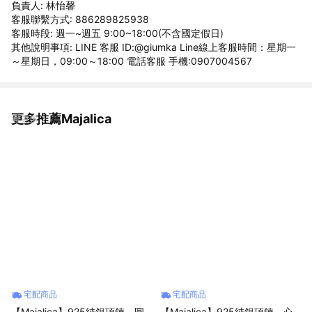
負責人: 林怡馨
客服聯繫方式: 886289825938
客服時段: 週一~週五 9:00~18:00(不含國定假日)
其他說明事項: LINE 客服 ID:@giumka Line線上客服時間：星期一
～星期日，09:00～18:00 電話客服 手機:0907004567
更多推薦Majalica
看更多
宅配商品
宅配商品
【Majalica】925純銀項鍊．圓
【Majalica】925純銀項鍊．心