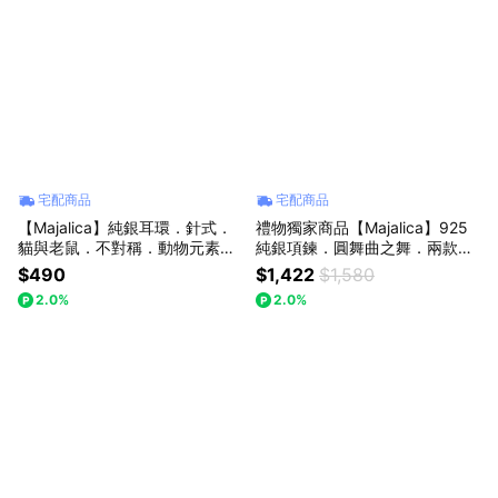
宅配商品
宅配商品
【Majalica】純銀耳環．針式．
禮物獨家商品【Majalica】925
貓與老鼠．不對稱．動物元素．
純銀項鍊．圓舞曲之舞．兩款任
無禮盒
選
$490
$1,422
$1,580
2.0%
2.0%