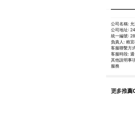
公司名稱: 
公司地址: 
統一編號: 28
負責人: 賴
客服聯繫方式: 
客服時段: 週一
其他說明事項:
服務
更多推薦CI
看更多