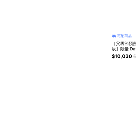
宅配商品
［父親節預熱 
辰】限量 Da
禮推薦-40mm
$10,030
$