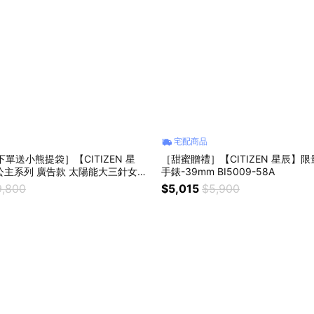
宅配商品
單送小熊提袋］【CITIZEN 星
［甜蜜贈禮］【CITIZEN 星辰】
a 公主系列 廣告款 太陽能大三針女錶
手錶-39mm BI5009-58A
m 15-1573-01
9,800
$5,015
$5,900