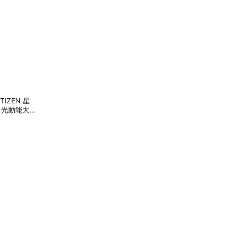
IZEN 星
 限量 光動能大三