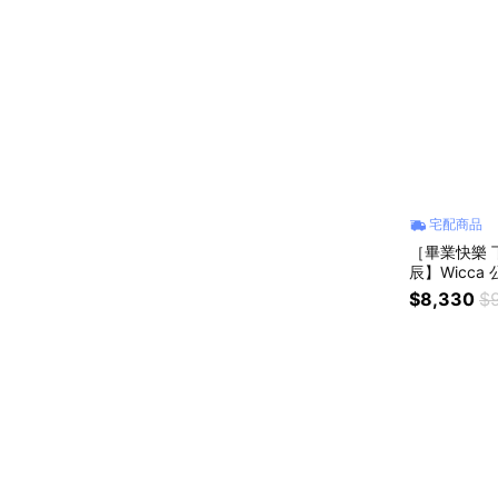
宅配商品
［畢業快樂 下
辰】Wicc
送禮推薦-24m
$8,330
$