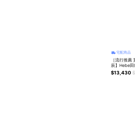
宅配商品
［流行推薦 買
辰】Hebe田馥甄
款 光動能大三
$13,430
$