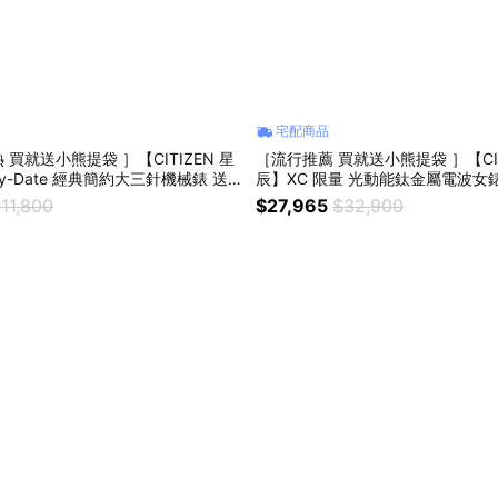
宅配商品
買就送小熊提袋 ］【CITIZEN 星
［流行推薦 買就送小熊提袋 ］【CIT
y-Date 經典簡約大三針機械錶 送
辰】XC 限量 光動能鈦金屬電波女錶
 NY4063-01L
9mm ES9460-88W
11,800
$27,965
$32,900