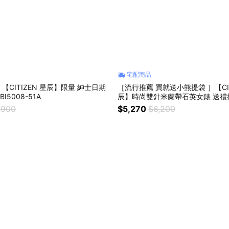
宅配商品
【CITIZEN 星辰】限量 紳士日期
［流行推薦 買就送小熊提袋 ］【CIT
手錶-39mm BI5008-51A
辰】時尚雙針米蘭帶石英女錶 送禮推
EZ7008-58A
,900
$5,270
$6,200