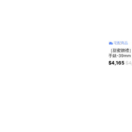
宅配商品
［甜蜜贈禮］
$4,165
$4