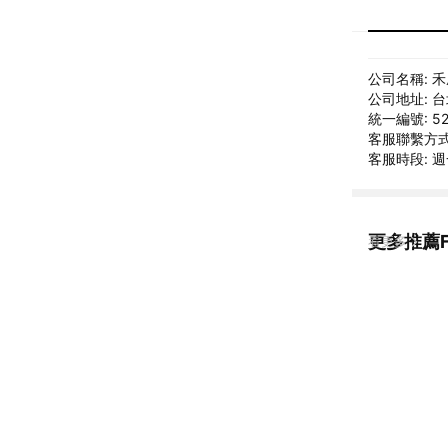
公司名稱: 
公司地址: 
統一編號: 52
客服聯繫方式: 
客服時段: 週一
更多推薦F
看更多