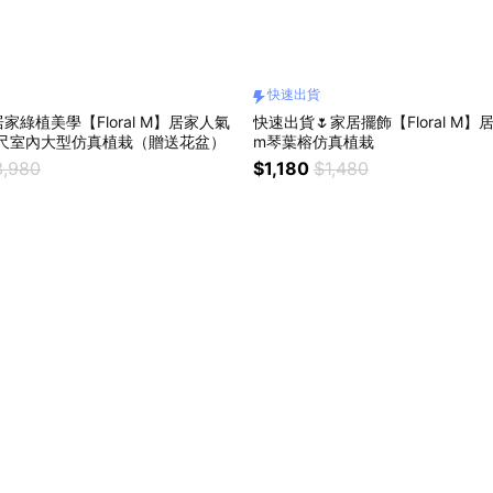
快速出貨
家綠植美學【Floral M】居家人氣
快速出貨🌷家居擺飾【Floral M】
公尺室內大型仿真植栽（贈送花盆）
m琴葉榕仿真植栽
3,980
$1,180
$1,480