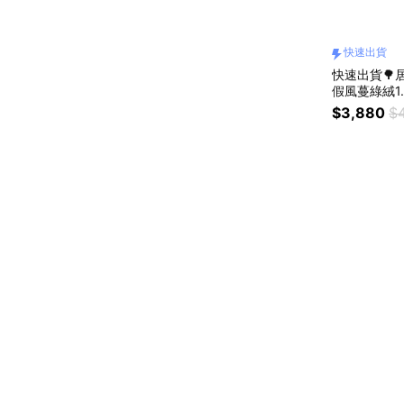
快速出貨
快速出貨🌳居
假風蔓綠絨1
盆）
$3,880
$4