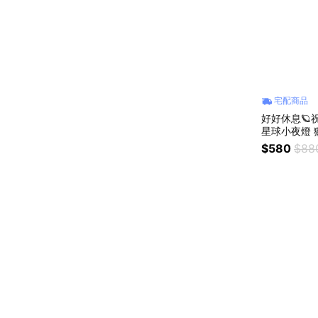
宅配商品
好好休息🪐祝
$580
$88