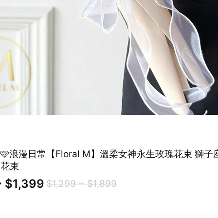
1🩷浪漫日常【Floral M】溫柔女神永生玫瑰花束 獅子座生日禮
節花束
 $1,399
$1,299 ~ $1,899