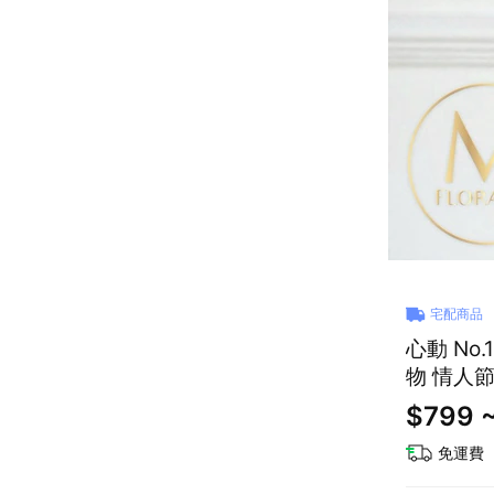
宅配商品
心動 No.
物 情人
$799 ~
免運費