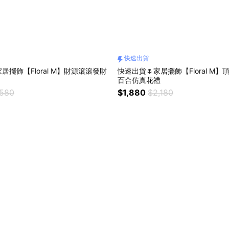
快速出貨
居擺飾【Floral M】財源滾滾發財
快速出貨🌷家居擺飾【Floral M
百合仿真花禮
,580
$1,880
$2,180