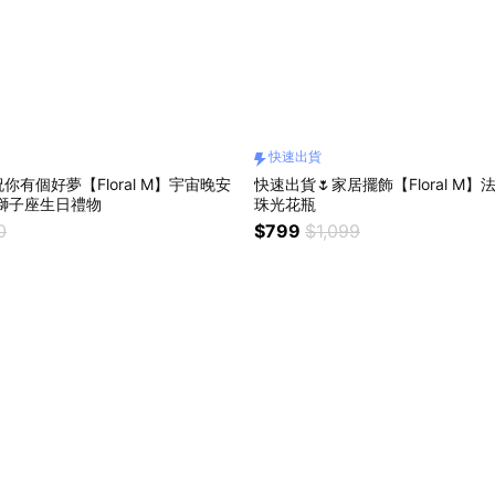
快速出貨
你有個好夢【Floral M】宇宙晚安
快速出貨🌷家居擺飾【Floral M
星球小夜燈 獅子座生日禮物
珠光花瓶
0
$799
$1,099