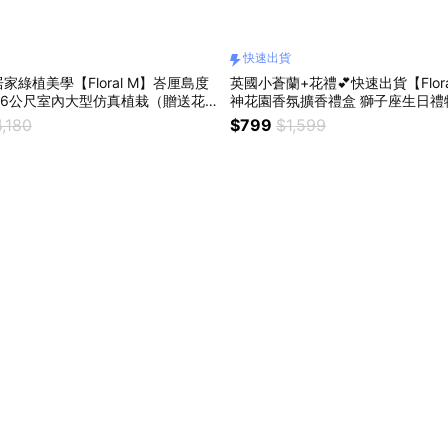
快速出貨
家綠植美學【Floral M】峇厘島度
英國小蒼蘭+花禮💕快速出貨【Flor
.6公尺室內大型仿真植栽（贈送花
神花園香氛擴香禮盒 獅子座生日
,180
$799
$1,599