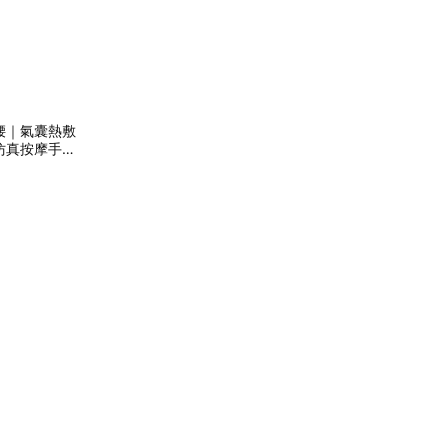
呼腰｜氣囊熱敷
仿真按摩手法