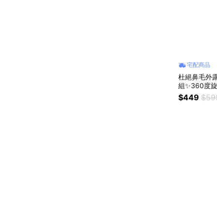
宅配商品
杜絕鼻毛外露
組✨360度旋轉
$449
$59