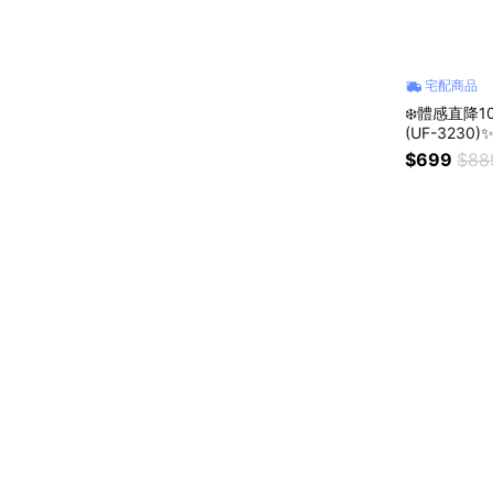
宅配商品
❄️體感直降
(UF-3230
OPPING99)
$699
$88