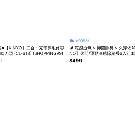
宅配商品
❌【KINYO】二合一充電鼻毛修容
🧦 涼感透氣 × 抑菌除臭 × 久穿依
刀頭 (CL-618) (SHOPPING99)
NO】休閒/運動涼感除臭襪6入組❄️
菌防臭❄️上班族必備 (SHOPPING9
9
$499