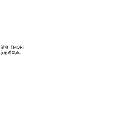
然清爽【MORI
涼感透氣❄️抑
9)