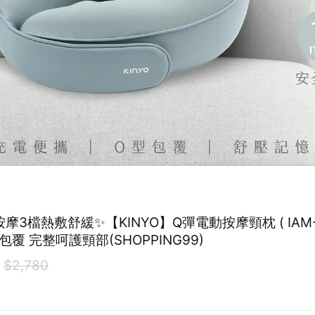
摩3檔熱敷舒緩✨【KINYO】Q彈電動按摩頸枕 ( IAM-2
型包覆 完整呵護頸部(SHOPPING99)
0
$2,780