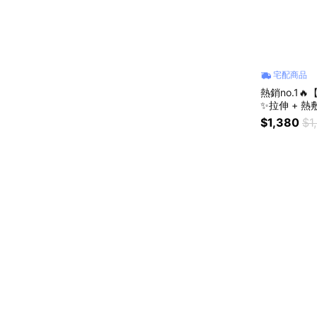
宅配商品
熱銷no.1
✨拉伸 + 熱敷
PING99)
$1,380
$1