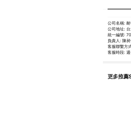
公司名稱: 
公司地址: 
統一編號: 70
負責人: 陳
客服聯繫方式: 
客服時段: 週
更多推薦S
看更多