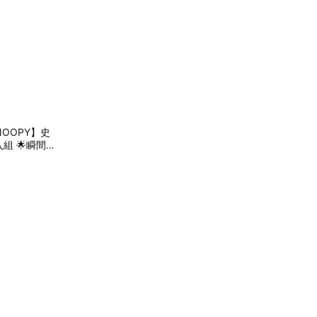
OOPY】史
組 🌟瞬間吸
NG99)