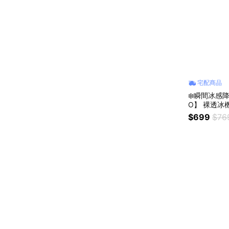
宅配商品
❄️瞬間冰感
O】 裸透冰機
$699
$76