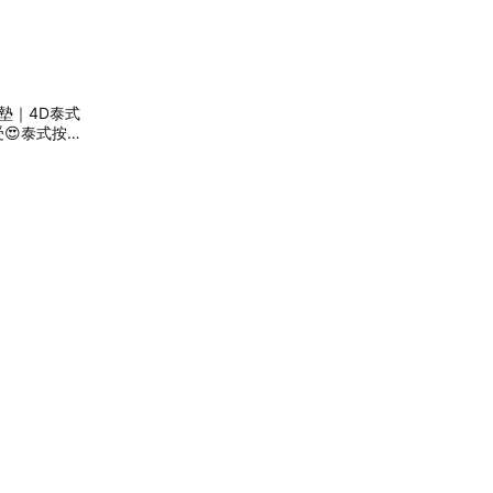
皇墊｜4D泰式
😍泰式按摩
ING99)