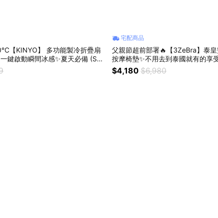
宅配商品
10℃【KINYO】 多功能製冷折疊扇
父親節超前部署🔥【3ZeBra】泰
)✨一鍵啟動瞬間冰感✨夏天必備 (SH
按摩椅墊✨不用去到泰國就有的享受
手法✨按摩滾珠 720° 旋轉 (SHOPP
9
$4,180
$6,980