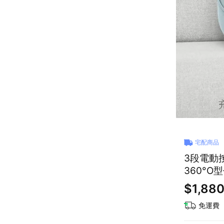
宅配商品
3段電動按
360°O
$1,88
免運費