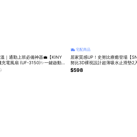
宅配商品
降溫｜通勤上班必備神器💼【KINY
居家質感UP！史努比療癒登場【SN
充電風扇 (UF-3150)✨一鍵啟動瞬
努比3D裸視設計超薄吸水止滑墊2入
間冰感✨夏天必備 (SHOPPING99)
水🌟史努比控🌟科技皮革 (SHOPPI
9
$598