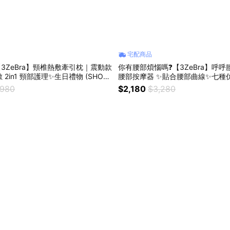
宅配商品
【3ZeBra】頸椎熱敷牽引枕｜震動款
你有腰部煩惱嗎❓【3ZeBra】呼
 2in1 頸部護理✨生日禮物 (SHOP
腰部按摩器 ✨貼合腰部曲線✨七種
✨六顆能量磁石(SHOPPING99)
,980
$2,180
$3,280