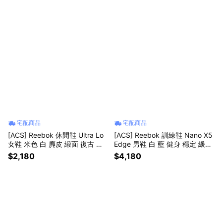
宅配商品
宅配商品
[ACS] Reebok 休閒鞋 Ultra Lo
[ACS] Reebok 訓練鞋 Nano X5
女鞋 米色 白 麂皮 緞面 復古 膠
Edge 男鞋 白 藍 健身 穩定 緩衝
底 100245705
運動鞋 100249413
$2,180
$4,180