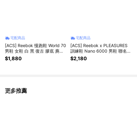
宅配商品
宅配商品
[ACS] Reebok 慢跑鞋 World 70
[ACS] Reebok x PLEASURES
男鞋 女鞋 白 黑 復古 膠底 麂皮
訓練鞋 Nano 6000 男鞋 聯名
100257184
緩震 米白 灰 骷髏手 HQ2035
$1,880
$2,180
更多推薦
看更多