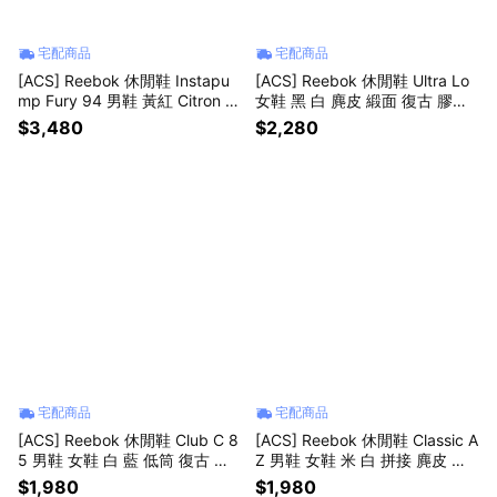
宅配商品
宅配商品
[ACS] Reebok 休閒鞋 Instapu
[ACS] Reebok 休閒鞋 Ultra Lo
mp Fury 94 男鞋 黃紅 Citron 3
女鞋 黑 白 麂皮 緞面 復古 膠底
0週年 充氣式 緩衝 休閒鞋 1000
100245704
$3,480
$2,280
74910
宅配商品
宅配商品
[ACS] Reebok 休閒鞋 Club C 8
[ACS] Reebok 休閒鞋 Classic A
5 男鞋 女鞋 白 藍 低筒 復古 皮
Z 男鞋 女鞋 米 白 拼接 麂皮 復
革 100000156
古 100239546
$1,980
$1,980