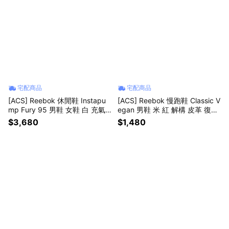
宅配商品
宅配商品
[ACS] Reebok 休閒鞋 Instapu
[ACS] Reebok 慢跑鞋 Classic V
mp Fury 95 男鞋 女鞋 白 充氣
egan 男鞋 米 紅 解構 皮革 復古
式 輕量 全白 運動鞋 10000835
抽繩 IG9802
$3,680
$1,480
6