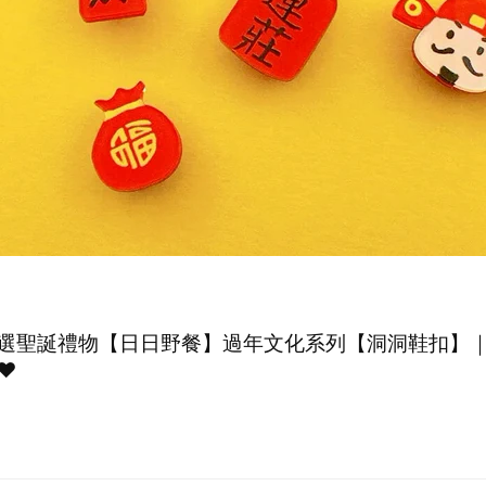
選聖誕禮物【日日野餐】過年文化系列【洞洞鞋扣】
️