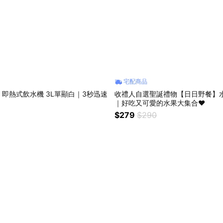
宅配商品
即熱式飲水機 3L單顯白｜3秒迅速
收禮人自選聖誕禮物【日日野餐】
｜好吃又可愛的水果大集合❤️
$279
$290