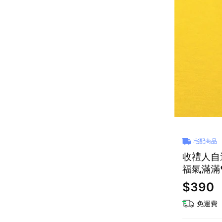
宅配商品
收禮人自
福氣滿滿❤
$390
免運費