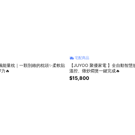
宅配商品
飄飄能量枕｜一顆別緻的枕頭✨柔軟貼
【JUYOO 聚優家電 】全自動智
力🔥
溫控、燉炒燜煲一鍵完成🔥
$15,800