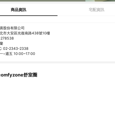
商品資訊
宅配資訊
喜購股份有限公司
台北市大安區光復南路438號10樓
278538
愛蘭
02-2343-2338
~週五 10:00~17:00
omfyzone舒室圈