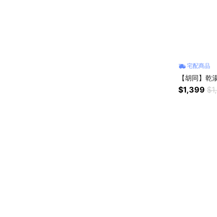
宅配商品
【胡同】乾
$1,399
$1