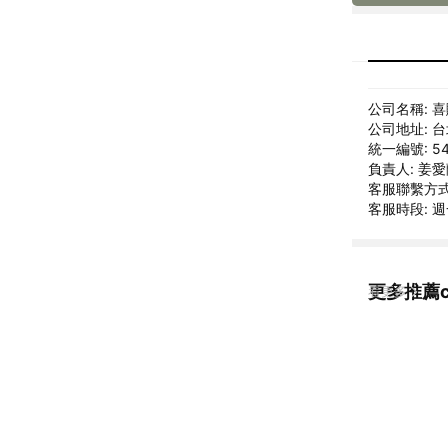
公司名稱: 
公司地址: 
統一編號: 54
負責人: 姜
客服聯繫方式: 
客服時段: 週一
更多推薦c
看更多