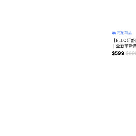
宅配商品
【ELLO研
｜全新革新四
$599
$69