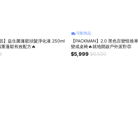
宅配商品
舒肌】益生菌蓬鬆頭髮淨化液 250ml
【PACKMAN】2.0 黑色百變怪
重蓬鬆有效配方🔥
變成桌椅🔥就地開啟戶外派對😍
9
$5,999
$6,500