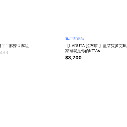
宅配商品
湯半半麻辣豆腐組
【LADUTA 拉布塔 】藍芽雙麥克
家裡就是你的KTV🔥
,499
$3,700