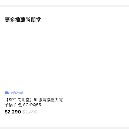
更多推薦尚朋堂
看更多
宅配商品
【SPT 尚朋堂】5L微電腦壓力電
子鍋 白色 SC-PQ55
$2,290
$2,490