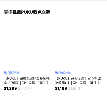
更多推薦PUKU藍色企鵝
看更多
宅配商品
宅配商品
【PUKU】完勝兜兜鉑金餐碗輔
【PUKU】完美接漏！安心兜兜
食組(司康)│新生兒禮、彌月禮、
吃飯組(綠)│新生兒禮、彌月禮、
周歲禮│
周歲禮│
$1,399
$2,240
$1,199
$1,906