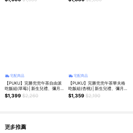
宅配商品
宅配商品
【PUKU】完勝兜兜午茶自由派
【PUKU】完勝兜兜午茶華夫格
吃飯組(草莓)│新生兒禮、彌月
吃飯組(杏桃)│新生兒禮、彌月
禮、周歲禮│
禮、周歲禮│
$1,399
$2,260
$1,359
$2,190
更多推薦
看更多