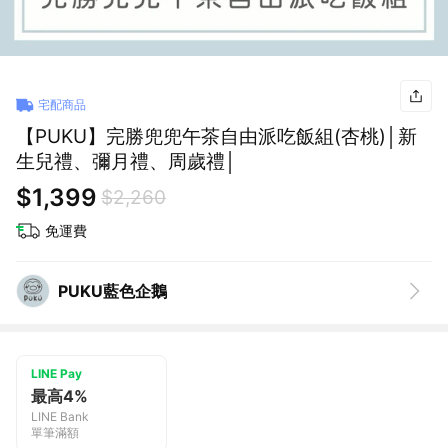
宅配商品
【PUKU】完勝兜兜午茶自由派吃飯組(杏桃)│新
生兒禮、彌月禮、周歲禮│
$1,399
$2,260
免運費
PUKU藍色企鵝
LINE Pay
最高4%
LINE Bank
單筆滿額