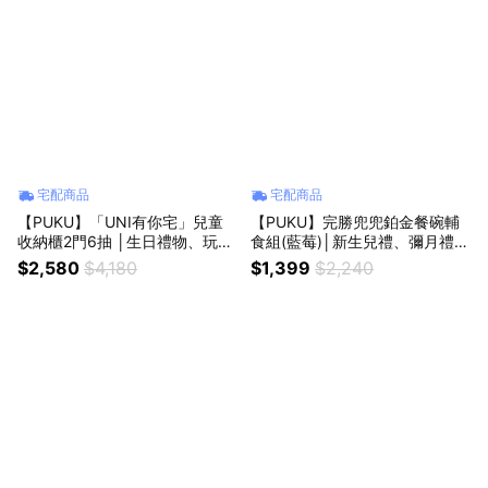
宅配商品
宅配商品
【PUKU】「UNI有你宅」兒童
【PUKU】完勝兜兜鉑金餐碗輔
收納櫃2門6抽 │生日禮物、玩具
食組(藍莓)│新生兒禮、彌月禮、
收納 │
周歲禮│
$2,580
$4,180
$1,399
$2,240