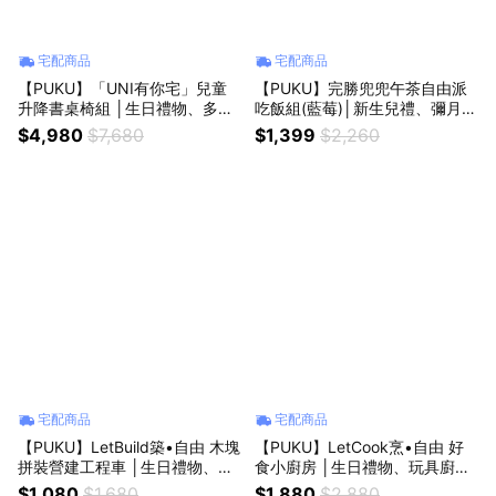
宅配商品
宅配商品
【PUKU】「UNI有你宅」兒童
【PUKU】完勝兜兜午茶自由派
升降書桌椅組 │生日禮物、多場
吃飯組(藍莓)│新生兒禮、彌月
合適用 │】
禮、周歲禮│
$4,980
$7,680
$1,399
$2,260
宅配商品
宅配商品
【PUKU】LetBuild築•自由 木塊
【PUKU】LetCook烹•自由 好
拼裝營建工程車 │生日禮物、拼
食小廚房 │生日禮物、玩具廚
裝積木、積木車 │
房、扮家家酒 │
$1,080
$1,680
$1,880
$2,880