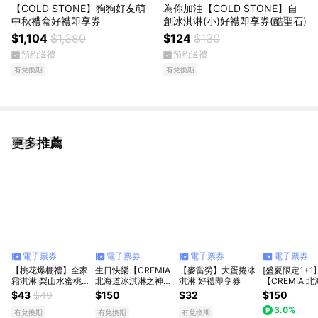
【COLD STONE】狗狗好友萌
為你加油【COLD STONE】自
中秋禮盒好禮即享券
創冰淇淋(小)好禮即享券(酷聖石)
$1,104
$1,380
$124
$130
預約送禮
預約送禮
有兌換期
有兌換期
更多推薦
看更多
電子票券
電子票券
電子票券
電子票券
【桃花爆棚禮】全家
生日快樂【CREMIA
【麥當勞】大蛋捲冰
[盛夏限定1+1]
霜淇淋 梨山水蜜桃
北海道冰淇淋之神】
淇淋 好禮即享券
【CREMIA 
(口味不限)
冰淇淋(150元口味任
淇淋之神】冰
$43
$49
$150
$32
$150
選)
(150 元口味任
3.0%
有兌換期
有兌換期
有兌換期