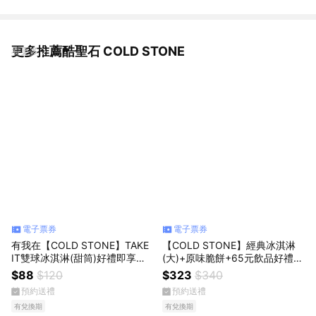
更多推薦酷聖石 COLD STONE
看更多
電子票券
電子票券
有我在【COLD STONE】TAKE
【COLD STONE】經典冰淇淋
IT雙球冰淇淋(甜筒)好禮即享券
(大)+原味脆餅+65元飲品好禮即
(酷聖石)
享券(酷聖石)
$88
$120
$323
$340
預約送禮
預約送禮
有兌換期
有兌換期