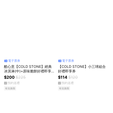
電子票券
電子票券
酷心意【COLD STONE】經典
【COLD STONE】小三球組合
冰淇淋(中)+原味脆餅好禮即享券
好禮即享券
(酷聖石)
$200
$225
$114
$120
預約送禮
預約送禮
有兌換期
有兌換期