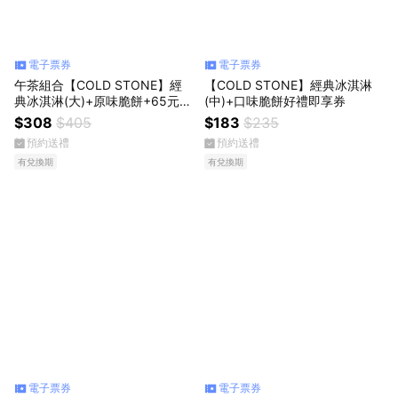
電子票券
電子票券
午茶組合【COLD STONE】經
【COLD STONE】經典冰淇淋
典冰淇淋(大)+原味脆餅+65元飲
(中)+口味脆餅好禮即享券
品x2好禮即享券(酷聖石)
$308
$405
$183
$235
預約送禮
預約送禮
有兌換期
有兌換期
電子票券
電子票券