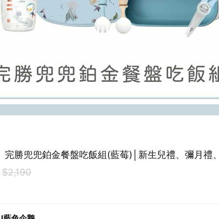
U】完勝兜兜鉑金餐盤吃飯組(藍莓)│新生兒禮、彌月禮
$2,190
KU藍色企鵝