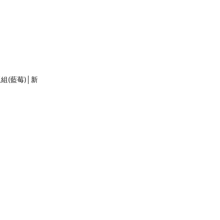
組(藍莓)│新