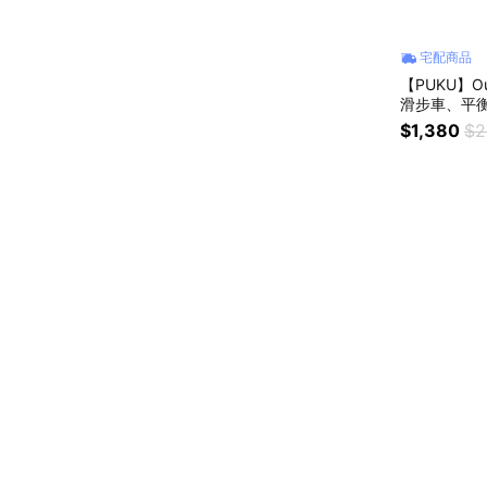
宅配商品
【PUKU】O
滑步車、平
$1,380
$2