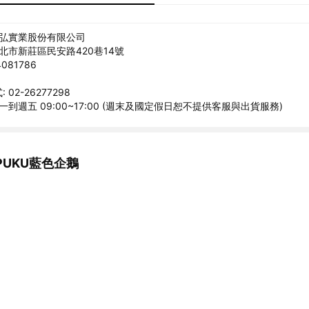
雪弘實業股份有限公司
新北市新莊區民安路420巷14號
081786
02-26277298
一到週五 09:00~17:00 (週末及國定假日恕不提供客服與出貨服務)
PUKU藍色企鵝