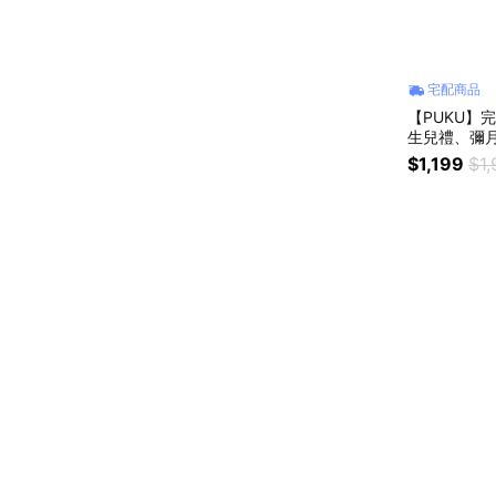
宅配商品
【PUKU】
生兒禮、彌
$1,199
$1,