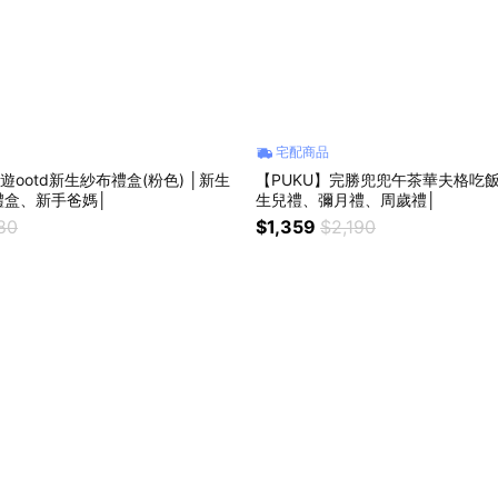
宅配商品
遊ootd新生紗布禮盒(粉色) │新生
【PUKU】完勝兜兜午茶華夫格吃飯
禮盒、新手爸媽│
生兒禮、彌月禮、周歲禮│
80
$1,359
$2,190