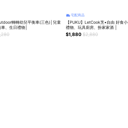
宅配商品
utdoor轉轉幼兒平衡車(三色)│兒童
【PUKU】LetCook烹•自由 好食
衡車、生日禮物│
禮物、玩具廚房、扮家家酒 │
,280
$1,880
$2,880