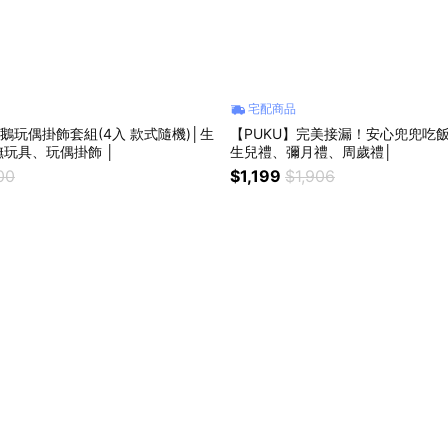
宅配商品
企鵝玩偶掛飾套組(4入 款式隨機)│生
【PUKU】完美接漏！安心兜兜吃飯
玩具、玩偶掛飾 │
生兒禮、彌月禮、周歲禮│
00
$1,199
$1,906