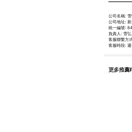
公司名稱: 
公司地址: 
統一編號: 84
負責人: 雪弘
客服聯繫方式: 
客服時段: 週
更多推薦
看更多