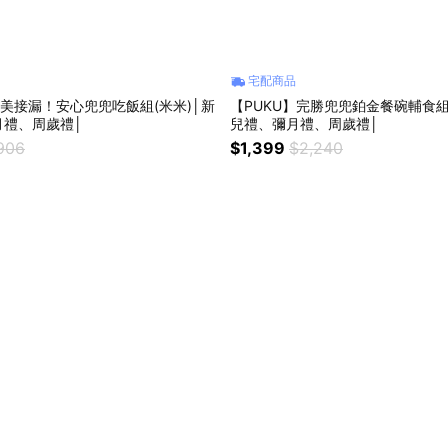
宅配商品
完美接漏！安心兜兜吃飯組(米米)│新
【PUKU】完勝兜兜鉑金餐碗輔食組
月禮、周歲禮│
兒禮、彌月禮、周歲禮│
906
$1,399
$2,240