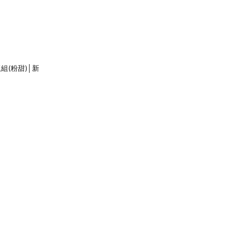
組(粉甜)│新