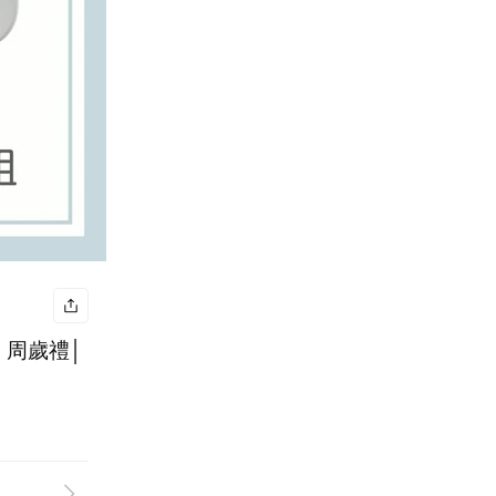
、周歲禮│