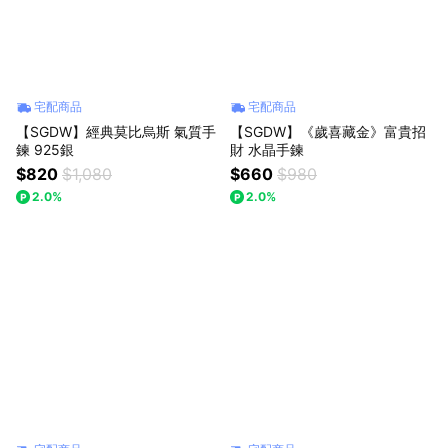
一編號：28694283 負責人：李中騫 客服電話：0963595693 客
服信箱：sgdw.service@gmail.com 客服時段：週一~週五
10:00~17:00(不含國定假日)
宅配商品
宅配商品
【SGDW】經典莫比烏斯 氣質手
【SGDW】《歲喜藏金》富貴招
鍊 925銀
財 水晶手鍊
$820
$1,080
$660
$980
2.0%
2.0%