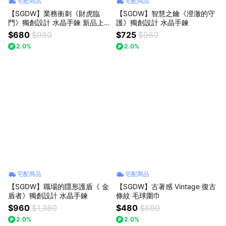
宅配商品
宅配商品
【SGDW】業務衝刺《財虎臨
【SGDW】智慧之鑰《澄澈的守
門》獨創設計 水晶手鍊 新品上
護》獨創設計 水晶手鍊
架
$680
$980
$725
$980
2.0%
2.0%
宅配商品
宅配商品
【SGDW】職場的隱形護盾《 金
【SGDW】古著感 Vintage 復古
盾者》獨創設計 水晶手鍊
條紋 毛球圍巾
$960
$1,380
$480
$680
2.0%
2.0%