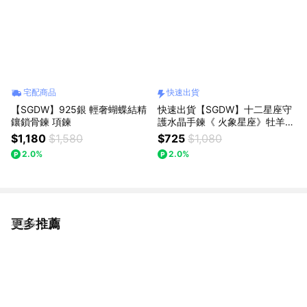
宅配商品
快速出貨
【SGDW】925銀 輕奢蝴蝶結精
快速出貨【SGDW】十二星座守
鑲鎖骨鍊 項鍊
護水晶手鍊《 火象星座》牡羊/
獅子/射手座
$1,180
$1,580
$725
$1,080
2.0%
2.0%
更多推薦
看更多