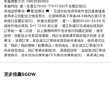
客服聯繫方式: 0963595693
客服時段: 週一至週五10:00-下午17:00(不含國定假日)
其他說明事項: 🚚 配送辦法 🚚 ・完成付款並填寫收件資訊後會儘速
使用本公司配合之物流寄出，出貨時間為下單後48小時內出貨(不含
例假日及國定假日)。 快速出貨說明 ・週⼀～週四00:00~23:59 完
成收件地址填寫, D+1 12:00 前出貨 ・週五到週日完成地址填寫的
訂單統一 週二出貨 ・以上服務時間不包含假⽇與國定假期 ・補充
說明：依配送公司各區域運能，預計出貨後通常能於隔天到貨 注意
事項 ・送禮訂單，若在成立訂單時未填寫收件者地址，收件者可以
至「我的 / 我的禮物 / 點擊商品 / 填寫地址。若在成立訂單後10天
內未填寫地址，則訂單將自動取消。 退換貨說明 ・如欲取消訂單或
退貨商品，請先洽詢品牌客服(下方商品供應商資訊) ・再透過LINE
禮物 / 訂單下方 / 「洽詢訂單問題」同步提出取消或退貨要求給商
家， 辦理退款。 ・本商品無法提供換貨服務，如需其他商品請重
新購買 ・取貨後如有不適合、瑕疵或收到錯誤商品，請於收到貨7
更多推薦SGDW
看更多
日鑑賞期內(非試用期，包含例假日) 與我們聯絡，並請保持商品與
包裝的原始狀態，待商品退倉確認確認狀態後，我們將立即為您
辦理退款 ・非瑕疵退貨運費需自行負擔，收到退貨品確認無誤後，
會通知進件客服取消訂單辦理退款 無法辦理退貨之情況 ・超過７
天鑑賞期，恕不受理。 ・商品數量不完整/商品污損毀壞/商品相關
配件污損毀壞/人為造成之瑕疵恕不受理。 ・退回時，商品配件不全
(須保持商品全新包裝，含包裝袋、包裝盒、耳扣等配件)。 商家資
訊 公司名：司百客有限公司 地址：桃園市中壢區環中東路203號 統