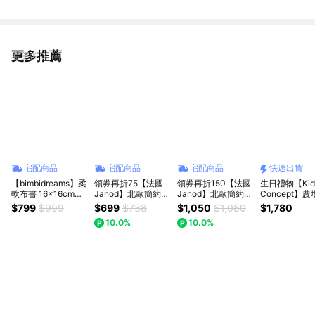
更多推薦
看更多
宅配商品
宅配商品
宅配商品
快速出貨
【bimbidreams】柔
領券再折75【法國
領券再折150【法國
生日禮物【Kid
軟布書 16x16cm｜
Janod】北歐簡約木
Janod】北歐簡約木
Concept】
嬰兒布書、寶寶布
玩-螞蟻背樹葉｜疊
玩-螞蟻賽車｜周歲
小火車｜木製
$799
$999
$699
$738
$1,050
$1,080
$1,780
書、早教布書、五感
疊樂 堆疊玩具 大寶
禮 收涎禮
快速出貨
10.0%
10.0%
啟蒙布書、安撫書、
禮 生日禮
幼兒啟蒙遊戲書、寶
寶互動布書