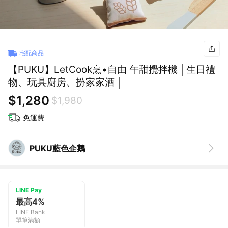
宅配商品
【PUKU】LetCook烹•自由 午甜攪拌機 │生日禮
物、玩具廚房、扮家家酒 │
$1,280
$1,980
免運費
PUKU藍色企鵝
LINE Pay
最高4%
LINE Bank
單筆滿額