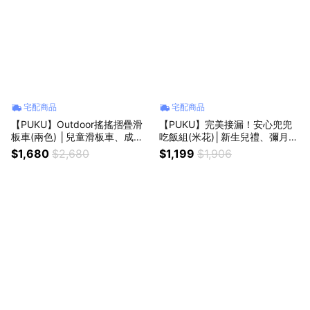
宅配商品
宅配商品
【PUKU】Outdoor搖搖摺疊滑
【PUKU】完美接漏！安心兜兜
板車(兩色) │兒童滑板車、成長
吃飯組(米花)│新生兒禮、彌月
型滑板車、生日禮物│
禮、周歲禮│
$1,680
$2,680
$1,199
$1,906