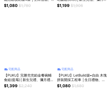
玩具收納 │
禮、周歲禮│
$1,080
$1,780
$1,199
$1,906
宅配商品
宅配商品
【PUKU】完勝兜兜鉑金餐碗輔
【PUKU】LetBuild築•自由 木塊
食組(藍莓)│新生兒禮、彌月禮、
拼裝開採工程車 │生日禮物、拼
周歲禮│
裝積木、積木車 │
$1,399
$2,240
$1,080
$1,680