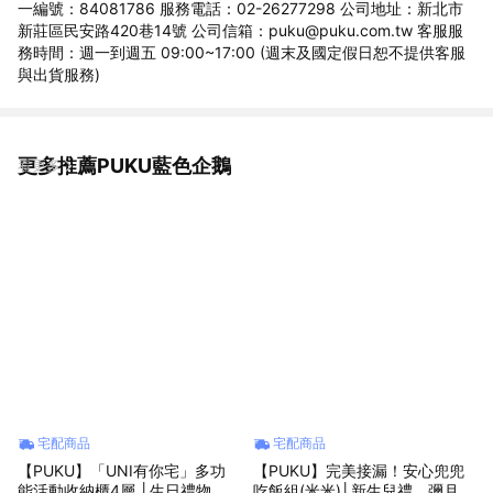
一編號：84081786 服務電話：02-26277298 公司地址：新北市
新莊區民安路420巷14號 公司信箱：puku@puku.com.tw 客服服
務時間：週一到週五 09:00~17:00 (週末及國定假日恕不提供客服
與出貨服務)
更多推薦PUKU藍色企鵝
看更多
宅配商品
宅配商品
【PUKU】「UNI有你宅」多功
【PUKU】完美接漏！安心兜兜
能活動收納櫃4層 │生日禮物、
吃飯組(米米)│新生兒禮、彌月