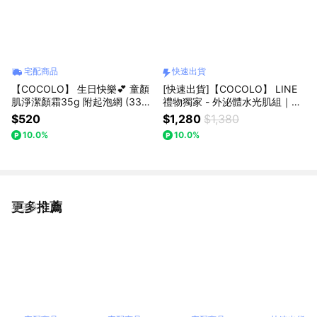
宅配商品
快速出貨
【COCOLO】 生日快樂💕 童顏
[快速出貨]【COCOLO】 LINE
肌淨潔顏霜35g 附起泡網 (33%
禮物獨家 - 外泌體水光肌組｜外
胺基酸洗面乳)
泌體水光分子精露 30ml＋微分
$520
$1,280
$1,380
子杜鵑花酸超導精萃10ml
10.0%
10.0%
更多推薦
看更多