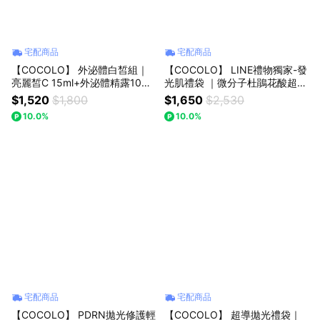
宅配商品
宅配商品
【COCOLO】 外泌體白皙組｜
【COCOLO】 LINE禮物獨家-發
亮麗皙C 15ml+外泌體精露10ml
光肌禮袋 ｜微分子杜鵑花酸超導
(20%維他命C精華/外泌體精華)
精萃30ml+外泌體精露10ml
$1,520
$1,800
$1,650
$2,530
10.0%
10.0%
宅配商品
宅配商品
【COCOLO】 PDRN拋光修護輕
【COCOLO】 超導拋光禮袋｜