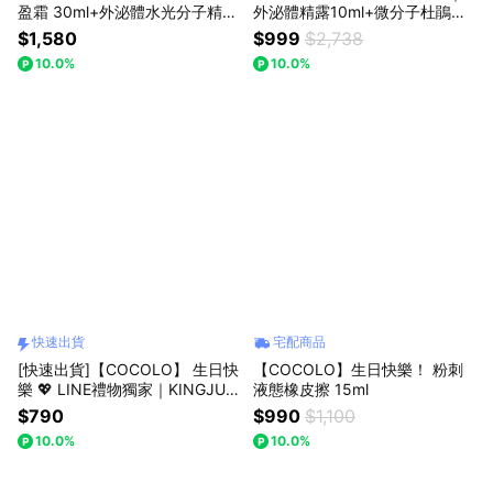
盈霜 30ml+外泌體水光分子精露
外泌體精露10ml+微分子杜鵑花
10ml 附禮物袋
酸超導精萃10ml+PDRN拋光霜1
$1,580
$999
$2,738
0ml+潔顏霜10g 附束口袋
10.0%
10.0%
快速出貨
宅配商品
[快速出貨]【COCOLO】 生日快
【COCOLO】生日快樂！ 粉刺
樂 💖 LINE禮物獨家｜KINGJUN
液態橡皮擦 15ml
潔淨護唇組 (童顏肌淨潔顏霜+KI
$790
$990
$1,100
NGJUN小方糖護唇膏+品牌束口
10.0%
10.0%
袋)