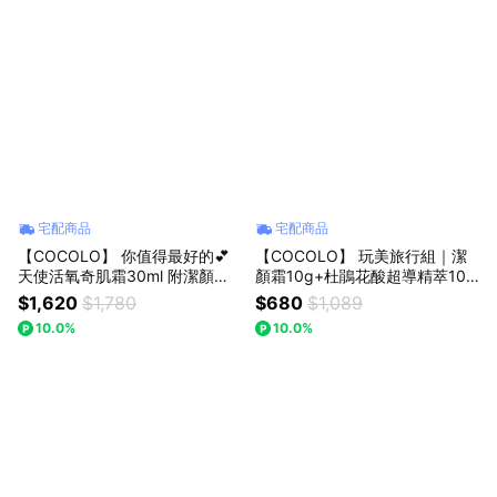
宅配商品
宅配商品
【COCOLO】 你值得最好的💕
【COCOLO】 玩美旅行組｜潔
天使活氧奇肌霜30ml 附潔顏霜1
顏霜10g+杜鵑花酸超導精萃10m
0g+美妝蛋(顏色隨機)
l 附數口袋
$1,620
$1,780
$680
$1,089
10.0%
10.0%