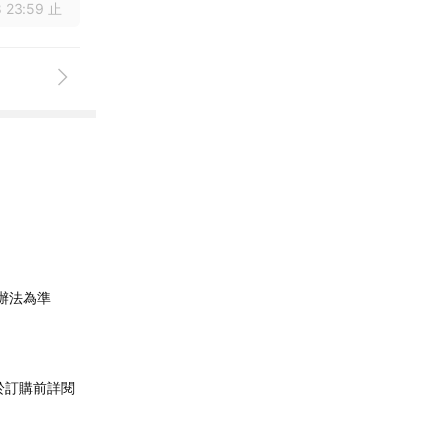
 23:59 止
辦法為準
於訂購前詳閱