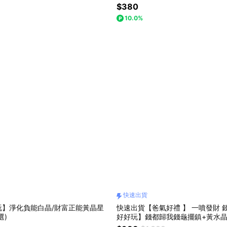
$380
10.0%
快速出貨
玩】淨化負能白晶/財富正能黃晶星
快速出貨【爸氣好禮 】 一噴發財 
選)
好好玩】錢都歸我錢龜擺鎮+黃水晶
界噴霧