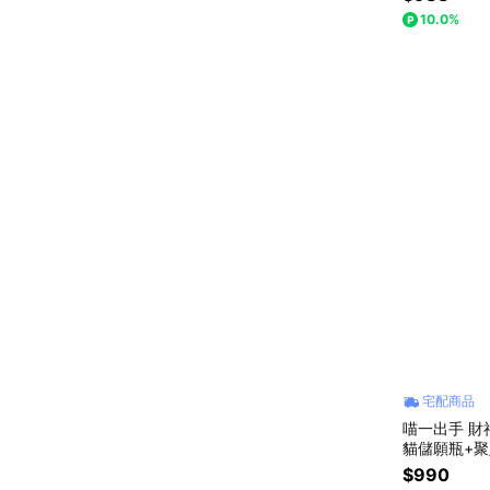
10.0%
宅配商品
喵一出手 財
貓儲願瓶+聚
+花生)
$990