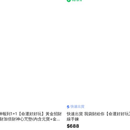
快速出貨
神報到1+1【命運好好玩】黃金招財
快速出貨 我袋財給你【命運好好玩
財加倍財神心咒墊(內含元寶+金條
線手鍊
$688