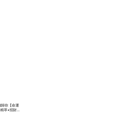
錢歸你【命運
精萃•招財結