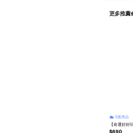
更多推薦
看更多
宅配商品
【命運好好
$690