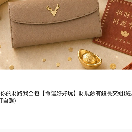
 你的財路我全包【命運好好玩】財鹿鈔有錢長夾組(經
可自選)
0