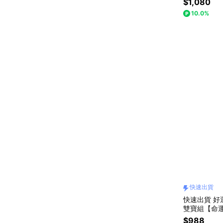
$1,080
10.0%
快速出貨
快速出貨 好
雙寶組【命
敲來/財氣敲
$988