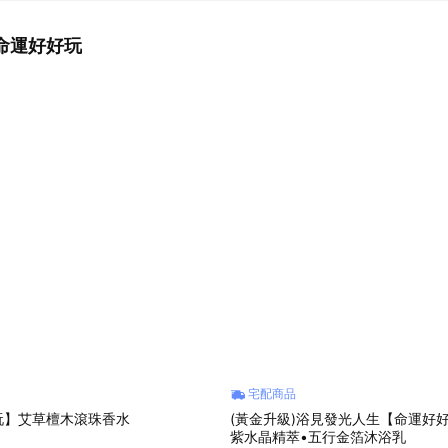
命運好好玩
宅配商品
玩】艾草檀木滾珠香水
(黃金升級)浴見發光人生【命運好
紫水晶精萃•五行金箔沐浴乳