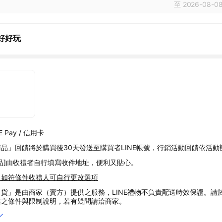
至 2026-08-08
好好玩
 Pay / 信用卡
品」回饋將於購買後30天發送至購買者LINE帳號，行銷活動回饋依活動
品]由收禮者自行填寫收件地址，便利又貼心。
，如符條件收禮人可自行更改選項
貨」是由商家（賣方）提供之服務，LINE禮物不負責配送時效保證。請
述之條件與限制說明，若有疑問請洽商家。