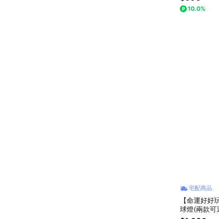
10.0%
宅配商品
【命運好好
球燈(兩款可