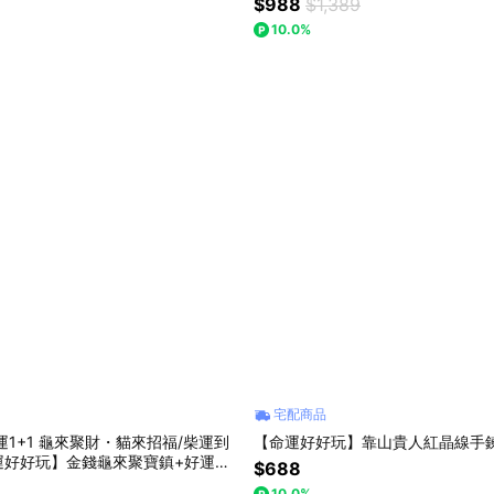
$988
$1,389
10.0%
宅配商品
運1+1 龜來聚財・貓來招福/柴運到
【命運好好玩】靠山貴人紅晶線手
運好好玩】金錢龜來聚寶鎮+好運敲
$688
敲來(兩款任選)
10.0%