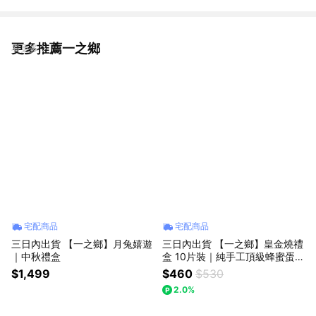
更多推薦一之鄉
看更多
宅配商品
宅配商品
三日內出貨 【一之鄉】月兔嬉遊
三日內出貨 【一之鄉】皇金燒禮
｜中秋禮盒
盒 10片裝｜純手工頂級蜂蜜蛋糕
(送禮推薦)
$1,499
$460
$530
2.0%