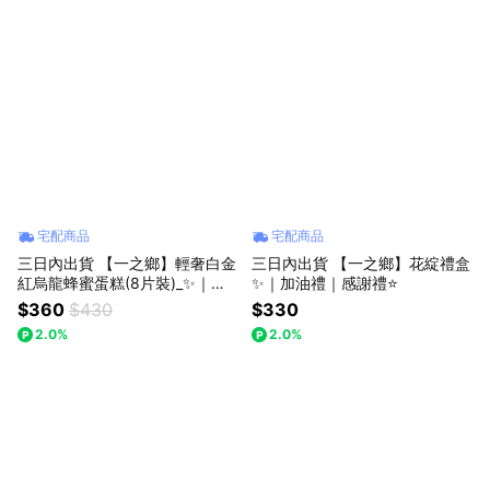
宅配商品
宅配商品
三日內出貨 【一之鄉】輕奢白金
三日內出貨 【一之鄉】花綻禮盒
紅烏龍蜂蜜蛋糕(8片裝)_✨｜感
✨｜加油禮｜感謝禮⭐
謝禮｜加油禮｜⭐️
$360
$430
$330
2.0%
2.0%