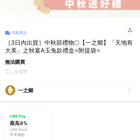
宅配商品
［3日內出貨］中秋節禮物🌕【一之鄉】「天地有
大美」之秋宴A玉兔款禮盒⭐附提袋⭐
無法購買
免運費
一之鄉
LINE Pay
最高4%
LINE Bank
單筆滿額