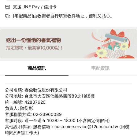
支援LINE Pay / 信用卡
[宅配商品]由收禮者自行填寫收件地址，便利又貼心。
商品資訊
宅配資訊
公司名稱: 睿鼎數位股份有限公司
公司地址: 台北市大安區信義路四段89之1號8樓
統一編號: 42837620
負責人: 陳衍彰
客服聯繫方式: 02-23960089
客服時段: 週一至週五 10:00 ~ 18:00 (不含國定例假日)
其他說明事項: 服務信箱：customerservice@12cm.com.tw (回覆
時間約5個工作天)