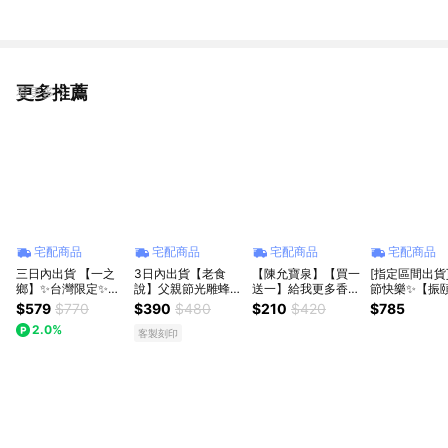
更多推薦
看更多
宅配商品
宅配商品
宅配商品
宅配商品
三日內出貨 【一之
3日內出貨【老食
【陳允寶泉】【買一
[指定區間出貨
鄉】✨台灣限定✨吉
說】父親節光雕蜂蜜
送一】給我更多香菜
節快樂✨【振
伊卡哇-開運蜂蜜蛋
蛋糕
~！香菜太陽餅禮盒
6入月餅禮盒(
$579
$770
$390
$480
$210
$420
$785
糕藏寶鐵盒 ｜附專
6入 (價格已含運費)
+琉金酥)(含運
2.0%
屬提袋
奶素可食用
腳石】月餅 伴
客製刻印