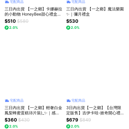
宅配商品
宅配商品
三日內出貨 【一之鄉】卡娜赫拉
三日內出貨 【一之鄉】魔法樂園
的小動物 HoneyBee甜心禮盒｜
✨｜彌月禮盒
附提袋｜附彌月小卡
$510
$580
$530
2.0%
2.0%
宅配商品
宅配商品
三日內出貨 【一之鄉】輕奢白金
3日內出貨【一之鄉】【台灣限
鳳梨蜂蜜蛋糕(8片裝)_✨｜感謝
定販售】吉伊卡哇-掀奇開心禮盒
禮｜加油禮｜⭐️
｜附限量的吉伊卡哇票卡夾 x 專
$360
$430
$679
$849
屬提袋
2.0%
2.0%