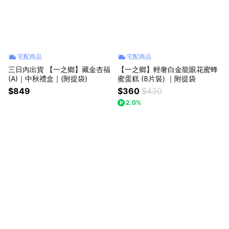
宅配商品
宅配商品
三日內出貨 【一之鄉】藏金杏福
【一之鄉】輕奢白金龍眼花蜜蜂
(A)｜中秋禮盒｜(附提袋)
蜜蛋糕 (8片裝) ｜附提袋
$849
$360
$430
2.0%