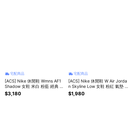
宅配商品
宅配商品
[ACS] Nike 休閒鞋 Wmns AF1
[ACS] Nike 休閒鞋 W Air Jorda
Shadow 女鞋 米白 粉藍 經典 AF
n Skyline Low 女鞋 粉紅 氣墊 I
1 基本款 DR7883-101
Q0704-100
$3,180
$1,980