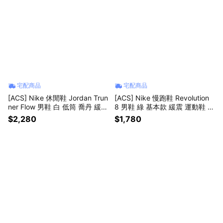
宅配商品
宅配商品
[ACS] Nike 休閒鞋 Jordan Trun
[ACS] Nike 慢跑鞋 Revolution
ner Flow 男鞋 白 低筒 喬丹 緩震
8 男鞋 綠 基本款 緩震 運動鞋 H
IR2281-100
J9198-303
$2,280
$1,780