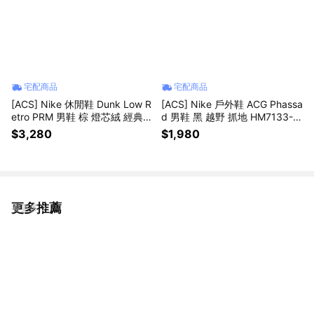
宅配商品
宅配商品
[ACS] Nike 休閒鞋 Dunk Low R
[ACS] Nike 戶外鞋 ACG Phassa
etro PRM 男鞋 棕 燈芯絨 經典 I
d 男鞋 黑 越野 抓地 HM7133-0
B7746-201
03
$3,280
$1,980
更多推薦
看更多