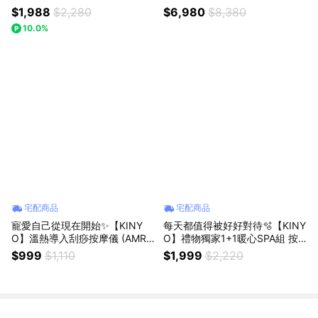
+雙刀頭充電式刮鬍刀 父親節送
親子DIY 製冰機 刨冰機 雪花冰
$1,988
$2,280
$6,980
$8,380
禮 男性禮物 日常 保養 夏天 風扇
製作機 家用冰品機 清涼消暑 夏
10.0%
日吃冰
宅配商品
宅配商品
寵愛自己從現在開始✨【KINY
每天都值得被好好對待🫧【KINY
O】溫熱導入刮痧按摩儀 (AMR-
O】禮物獨家1+1暖心SPA組 按
207) 恆溫熱敷 深層按摩 交換禮
摩摺疊足浴機+溫感煥顏導入刮
$999
$1,110
$1,999
$2,220
物 生日禮物 送禮
痧儀 送禮 禮物 日常 保養 舒緩