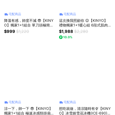
宅配商品
宅配商品
降溫有感，帥度不減 😎【KINY
這次換我照顧你 😌【KINYO】
O】獨家1+1組合 單刀頭極簡俐
禮物獨家1+1暖心組 6段式肌肉
落刮鬍刀+無葉渦輪隨行頸掛風
舒緩筋膜槍+頸椎熱敷伸展枕 父
$999
$1,220
$1,988
$2,280
扇 父親節禮物
親節 日常 舒緩 放鬆 送禮
10.0%
宅配商品
宅配商品
涼一下，帥一下 😎【KINYO】
想吃就做，清涼隨時有🍨【KINY
獨家1+1組合 極速冰感頸掛扇
O】冰雪姬雪花冰機(ICE-690)