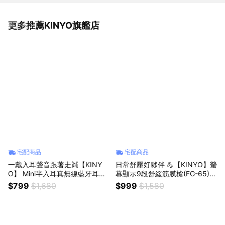
更多推薦KINYO旗艦店
看更多
宅配商品
宅配商品
一戴入耳聲音跟著走👯【KINY
日常舒壓好夥伴 💪【KINYO】螢
O】 Mini半入耳真無線藍牙耳機
幕顯示9段舒緩筋膜槍(FG-65)
(BTE-3901) 生日禮物 聖誕禮物
送禮 禮物 日常 肩頸 舒緩 放鬆
$799
$1,680
$999
$1,580
送禮