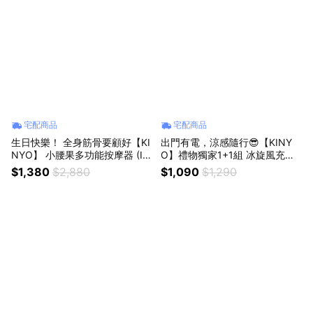
宅配商品
宅配商品
生日快樂！ 全身筋骨要顧好【KI
出門有電，涼感隨行😎【KINY
NYO】 小腰果多功能按摩器 (IA
O】禮物獨家1+1組 冰旋風充電
M-2709) 生日禮物 按摩 紓壓 母
風扇+救急口袋充 父親節禮物 3
$1,380
$2,880
$1,090
$1,290
親節 長輩送禮
C週邊