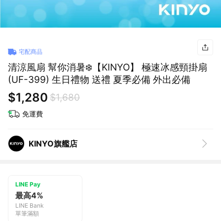
宅配商品
清涼風扇 幫你消暑❄️【KINYO】 極速冰感頸掛扇
(UF-399) 生日禮物 送禮 夏季必備 外出必備
$1,280
$1,680
免運費
KINYO旗艦店
LINE Pay
最高4%
LINE Bank
單筆滿額