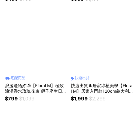
宅配商品
快速出貨
浪漫送給妳🥀【Floral M】極致
快速出貨🌲居家綠植美學【Flora
浪漫香水玫瑰花束 獅子座生日快
l M】居家入門款120cm義大利
樂 情人節花束
橄欖樹室內仿真植栽
$799
$1,099
$1,999
$2,299