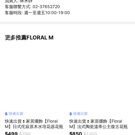
負責人: 林禾靜
客服聯繫方式: 02-37652720
客服時段: 週一至週五10:00-19:00
更多推薦FLORAL M
看更多
快速出貨
快速出貨
快速出貨🌷家居擺飾【Floral
快速出貨🌷家居擺飾【Floral
M】日式侘寂原木水培花器花瓶
M】法式陶瓷溫蒂公主復古花瓶
$499
$799
$850
$1,150