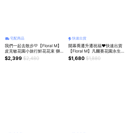
宅配商品
快速出貨
我們一起去散步💛【Floral M】
開幕喬遷升遷祝福❤️快速出貨
皮克敏花園小旅行鮮花花束 獅子
【Floral M】凡爾賽花園永生花
座生日禮物 畢業花束
禮（贈送5ml香氛油）獅子座生
$2,399
$2,480
$1,680
$1,880
日禮物