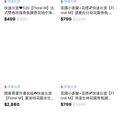
快速出貨
快速出貨
快速出貨❤️520【Floral M】法
英國小蒼蘭+花禮💕快速出貨【Fl
式雙色玫瑰香氛擴香花地中海藍
oral M】盛夏向日葵花園香氛擴
（贈送5ml香氛油）獅子座生日
香花禮盒 獅子座生日禮物
$499
$999
$799
$1,599
快樂
快速出貨
快速出貨
開幕喬遷升遷祝福☘️快速出貨
英國小蒼蘭+花禮💕快速出貨【Fl
【Floral M】夏洛特花園永生花
oral M】浪漫女神花園香氛擴香
禮 獅子座生日禮物
禮盒 獅子座生日禮物
$2,880
$799
$1,599