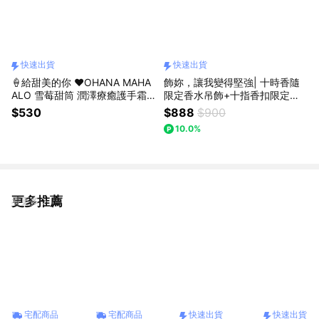
快速出貨
快速出貨
🍦給甜美的你 ❤️OHANA MAHA
飾妳，讓我變得堅強| 十時香隨
ALO 雪莓甜筒 潤澤療癒護手霜5
限定香水吊飾+十指香扣限定手
0g 快速出貨
霜吊飾+包福盒| 收禮者可自行更
$530
$888
$900
換|快速出貨
10.0%
更多推薦
看更多
宅配商品
宅配商品
快速出貨
快速出貨