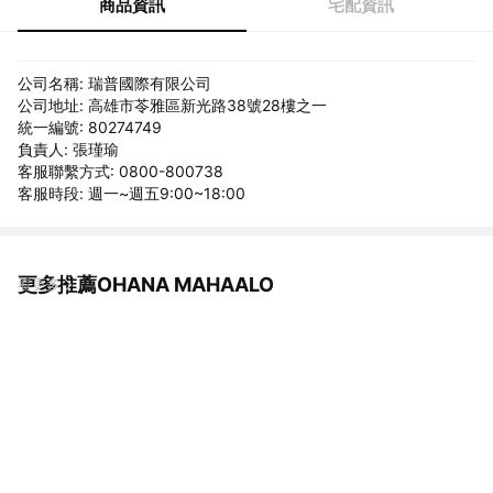
商品資訊
宅配資訊
公司名稱: 瑞普國際有限公司
公司地址: 高雄市苓雅區新光路38號28樓之一
統一編號: 80274749
負責人: 張瑾瑜
客服聯繫方式: 0800-800738
客服時段: 週一~週五9:00~18:00
更多推薦OHANA MAHAALO
看更多