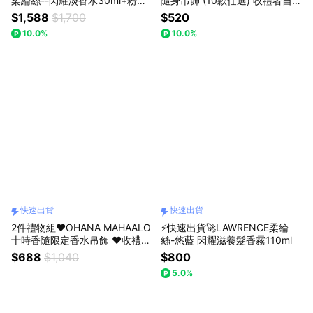
柔綸絲--閃耀淡香水30ml+粉耀
隨身吊飾 (10款任選) 收禮者自選
眼亮肌精華110ml+粉紅禮物盒
款式 (快速出貨)
$1,588
$1,700
$520
(小) 🚀快速出貨
10.0%
10.0%
快速出貨
快速出貨
2件禮物組❤️OHANA MAHAALO
⚡快速出貨🚀LAWRENCE柔綸
十時香隨限定香水吊飾 ❤️收禮者
絲-悠藍 閃耀滋養髮香霧110ml
自選款式 (任選2件) 快速出貨
$688
$1,040
$800
5.0%