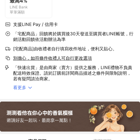
最高4%
LINE Bank
單筆滿額
支援LINE Pay / 信用卡
「宅配商品」回饋將於購買後30天發送至購買者LINE帳號，行
銷活動回饋依活動辦法為準
[宅配商品]由收禮者自行填寫收件地址，便利又貼心。
別擔心，如符條件收禮人可自行更改選項
「快速出貨」是由商家（賣方）提供之服務，LINE禮物不負責
配送時效保證。請於訂購前詳閱商品描述之條件與限制說明，
若有疑問請洽商家。
看更多