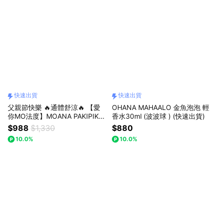
快速出貨
快速出貨
父親節快樂 🔥通體舒涼🔥 【愛
OHANA MAHAALO 金魚泡泡 輕
你MO法度】MOANA PAKIPIKA
香水30ml (波波球 ) (快速出貨)
輕香水28ml+SAVON & CO.通體
$988
$1,330
$880
舒涼身體噴霧50ml+粉紅禮物盒
10.0%
10.0%
(小)