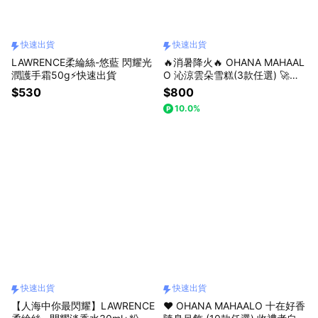
快速出貨
快速出貨
LAWRENCE柔綸絲-悠藍 閃耀光
🔥消暑降火🔥 OHANA MAHAAL
潤護手霜50g⚡快速出貨
O 沁涼雲朵雪糕(3款任選) 🚀快
速出貨
$530
$800
10.0%
快速出貨
快速出貨
【人海中你最閃耀】LAWRENCE
❤️ OHANA MAHAALO 十在好香