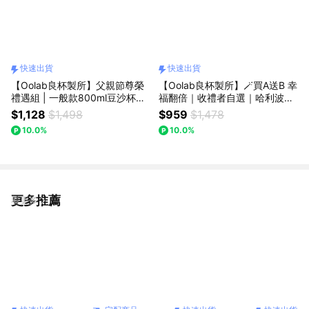
快速出貨
快速出貨
【Oolab良杯製所】父親節尊榮
【Oolab良杯製所】🪄買A送B 幸
禮遇組 | 一般款800ml豆沙杯
福翻倍｜收禮者自選｜哈利波特
+木登系列800ml豆沙杯 (贈品)
850ml吸管杯 ｜贈可翻摺提袋
$1,128
$1,498
$959
$1,478
燈箱磁鐵隨機款🚗快速出貨
+贈海綿刷 🚗快速出貨
10.0%
10.0%
更多推薦
看更多