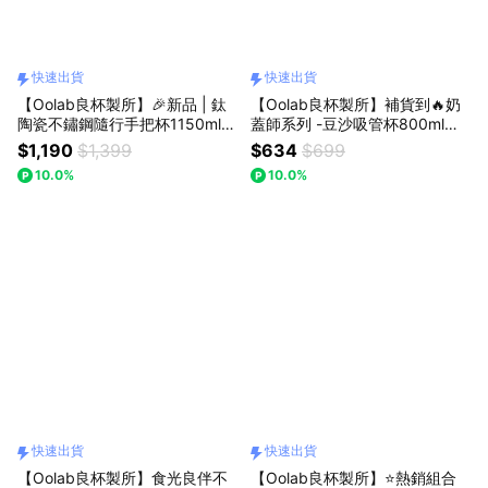
快速出貨
快速出貨
【Oolab良杯製所】🎉新品 | 鈦
【Oolab良杯製所】補貨到🔥奶
陶瓷不鏽鋼隨行手把杯1150ml🚗
蓋師系列 -豆沙吸管杯800ml🚚
快速出貨
快速出貨
$1,190
$1,399
$634
$699
10.0%
10.0%
快速出貨
快速出貨
【Oolab良杯製所】食光良伴不
【Oolab良杯製所】⭐熱銷組合