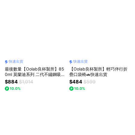
快速出貨
快速出貨
最後數量【Oolab良杯製所】85
【Oolab良杯製所】輕巧伴行折
0ml 莫蘭迪系列 二代不鏽鋼吸管
疊口袋椅🚗快速出貨
杯🚚快速出貨
$884
$1,014
$484
$599
10.0%
10.0%