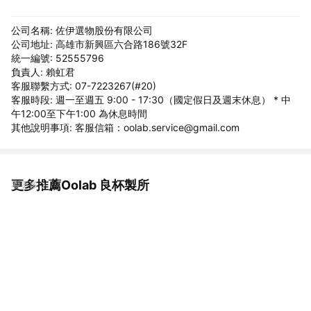
公司名稱: 佐伊選物股份有限公司
公司地址: 高雄市新興區六合路186號32F
統一編號: 52555796
負責人: 賴虹君
客服聯繫方式: 07-7223267(#20)
客服時段: 週一至週五 9:00 - 17:30（國定假日及週末休息） * 中
午12:00至下午1:00 為休息時間
其他說明事項: 客服信箱：oolab.service@gmail.com
更多推薦Oolab 良杯製所
看更多