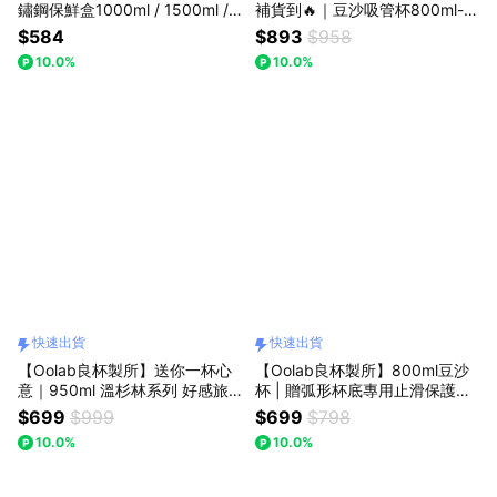
鏽鋼保鮮盒1000ml / 1500ml /
補貨到🔥｜豆沙吸管杯800ml-O
500ml 🚗快速出貨
olab字母皮革杯提袋組🚚快速出
$584
$893
$958
貨
10.0%
10.0%
快速出貨
快速出貨
【Oolab良杯製所】送你一杯心
【Oolab良杯製所】800ml豆沙
意｜950ml 溫杉林系列 好感旅
杯 | 贈弧形杯底專用止滑保護套
行保溫瓶🚚快速出貨
🚗快速出貨
$699
$999
$699
$798
10.0%
10.0%