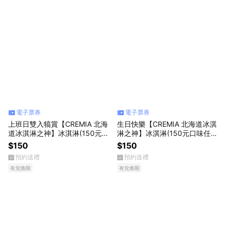
電子票券
電子票券
上班日雙入犒賞【CREMIA 北海
生日快樂【CREMIA 北海道冰淇
道冰淇淋之神】冰淇淋(150元口
淋之神】冰淇淋(150元口味任
味任選)(限最低購買數為2)
選)
$150
$150
預約送禮
預約送禮
有兌換期
有兌換期