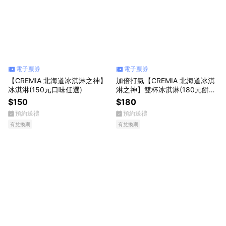
電子票券
電子票券
【CREMIA 北海道冰淇淋之神】
加倍打氣【CREMIA 北海道冰淇
冰淇淋(150元口味任選)
淋之神】雙杯冰淇淋(180元餅口
味任選)
$150
$180
預約送禮
預約送禮
有兌換期
有兌換期