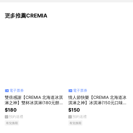
更多推薦CREMIA
看更多
電子票券
電子票券
雙倍感謝【CREMIA 北海道冰淇
情人節快樂【CREMIA 北海道冰
淋之神】雙杯冰淇淋(180元餅口
淇淋之神】冰淇淋(150元口味任
味任選)
選)
$180
$150
預約送禮
預約送禮
有兌換期
有兌換期