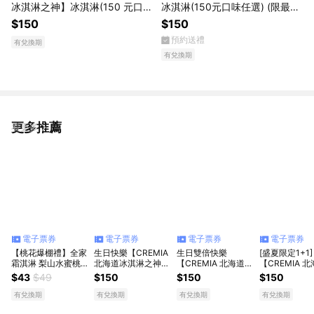
冰淇淋之神】冰淇淋(150 元口味
冰淇淋(150元口味任選) (限最低
任選)
購買數為4)
$150
$150
預約送禮
有兌換期
有兌換期
更多推薦
看更多
電子票券
電子票券
電子票券
電子票券
【桃花爆棚禮】全家
生日快樂【CREMIA
生日雙倍快樂
[盛夏限定1+1]
霜淇淋 梨山水蜜桃
北海道冰淇淋之神】
【CREMIA 北海道冰
【CREMIA 
(口味不限)
冰淇淋(150元口味任
淇淋之神】冰淇淋
淇淋之神】冰
$43
$49
$150
$150
$150
選)
(150元口味任選)(限
(150 元口味任
最低購買數為2)
有兌換期
有兌換期
有兌換期
有兌換期