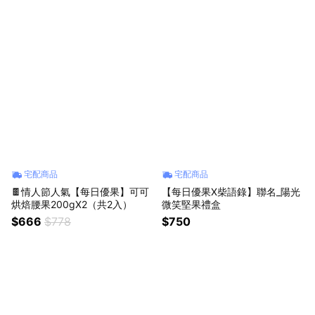
品牌提袋】 ◆收禮人自選口味
宅配商品
宅配商品
🍫情人節人氣【每日優果】可可
【每日優果X柴語錄】聯名_陽光
烘焙腰果200gX2（共2入）
微笑堅果禮盒
$666
$778
$750