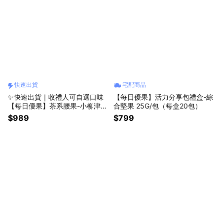
快速出貨
宅配商品
✨快速出貨｜收禮人可自選口味
【每日優果】活力分享包禮盒-綜
【每日優果】茶系腰果-小柳津6
合堅果 25G/包（每盒20包）
5號抹茶200g+茶系腰果200g
$989
$799
(口味任選)（共2罐）【加贈品牌
提袋】