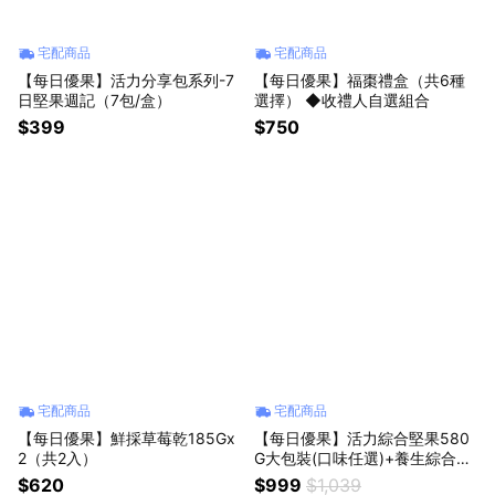
宅配商品
宅配商品
【每日優果】活力分享包系列-7
【每日優果】福棗禮盒（共6種
日堅果週記（7包/盒）
選擇） ◆收禮人自選組合
$399
$750
宅配商品
宅配商品
【每日優果】鮮採草莓乾185Gx
【每日優果】活力綜合堅果580
2（共2入）
G大包裝(口味任選)+養生綜合果
實580G大包裝（共2入）【加贈
$620
$999
$1,039