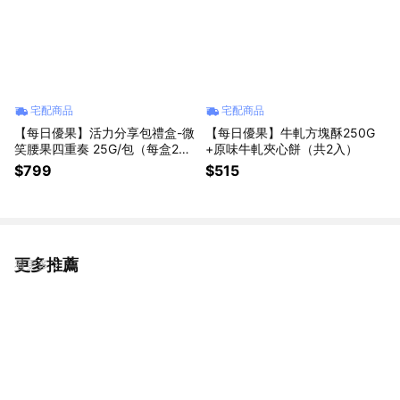
宅配商品
宅配商品
【每日優果】活力分享包禮盒-微
【每日優果】牛軋方塊酥250G
笑腰果四重奏 25G/包（每盒20
+原味牛軋夾心餅（共2入）
包）-2組合任選
$799
$515
更多推薦
看更多