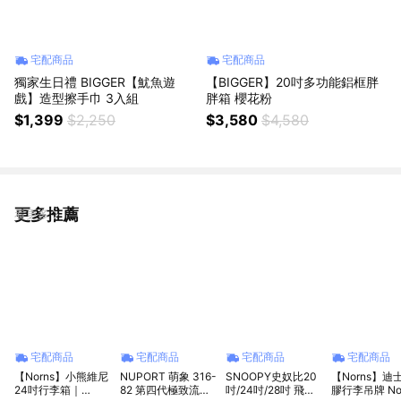
宅配商品
宅配商品
獨家生日禮 BIGGER【魷魚遊
【BIGGER】20吋多功能鋁框胖
戲】造型擦手巾 3入組
胖箱 櫻花粉
$1,399
$2,250
$3,580
$4,580
更多推薦
看更多
宅配商品
宅配商品
宅配商品
宅配商品
【Norns】小熊維尼
NUPORT 萌象 316-
SNOOPY史奴比20
【Norns】迪
24吋行李箱｜
82 第四代極致流體
吋/24吋/28吋 飛行
膠行李吊牌 No