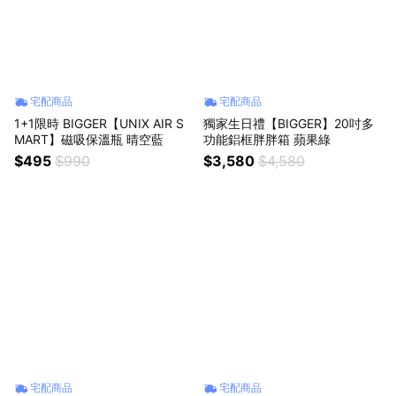
宅配商品
宅配商品
1+1限時 BIGGER【UNIX AIR S
獨家生日禮【BIGGER】20吋多
MART】磁吸保溫瓶 晴空藍
功能鋁框胖胖箱 蘋果綠
$495
$990
$3,580
$4,580
宅配商品
宅配商品