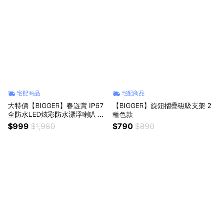
宅配商品
宅配商品
大特價【BIGGER】春遊賞 IP67
【BIGGER】旋鈕摺疊磁吸支架 2
全防水LED炫彩防水漂浮喇叭 藍
種色款
色 戶外 親子 遊戲
$999
$1,980
$790
$890