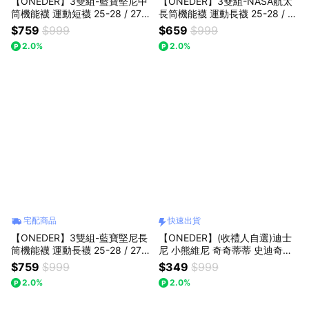
【ONEDER】3雙組-藍寶堅尼中
【ONEDER】3雙組-NASA航太
筒機能襪 運動短襪 25-28 / 27-
長筒機能襪 運動長襪 25-28 / 2
30cm (LG-AS105.LG-AS106)
7-30cm (NS-AS109.NS-AS11
$759
$999
$659
$999
0)
2.0%
2.0%
宅配商品
快速出貨
【ONEDER】3雙組-藍寶堅尼長
【ONEDER】(收禮人自選)迪士
筒機能襪 運動長襪 25-28 / 27-
尼 小熊維尼 奇奇蒂蒂 史迪奇平
30cm (LG-AS101.LG-AS102)
面口罩(30入x3盒) 一般成人口
$759
$999
$349
$999
罩WP-BZ010 LH-BZ006 CD-B
2.0%
2.0%
Z006⚡快速出貨