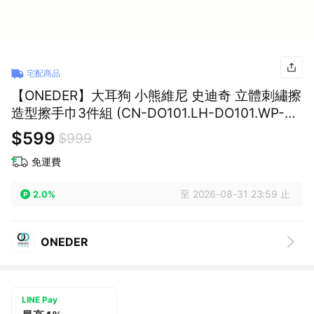
宅配商品
【ONEDER】大耳狗 小熊維尼 史迪奇 立體刺繡擦
造型擦手巾3件組 (CN-DO101.LH-DO101.WP-
DO101)
$599
$999
免運費
至 2026-08-31 23:59 止
2.0%
ONEDER
LINE Pay