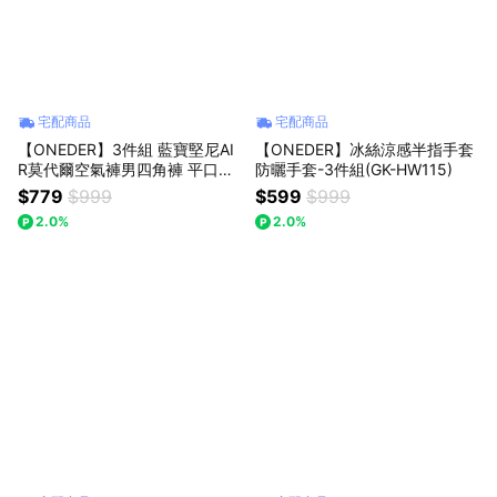
宅配商品
宅配商品
【ONEDER】3件組 藍寶堅尼AI
【ONEDER】冰絲涼感半指手套
R莫代爾空氣褲男四角褲 平口內
防曬手套-3件組(GK-HW115)
褲 M/L/XL(LG-C001)
$779
$999
$599
$999
2.0%
2.0%