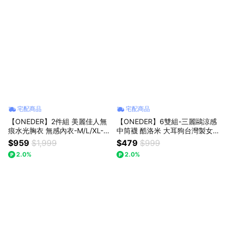
宅配商品
宅配商品
【ONEDER】2件組 美麗佳人無
【ONEDER】6雙組-三麗鷗涼感
痕水光胸衣 無感內衣-M/L/XL-
中筒襪 酷洛米 大耳狗台灣製女
(MC-NNT07.MC-NNT08)
襪 沁涼中筒襪 22-26cm(KU-CL
$959
$1,999
$479
$999
301)
2.0%
2.0%