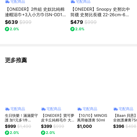
宅配商品
宅配商品
【ONEDER】2件組 史奴比純棉
【ONEDER】Snoopy 史努比中
連帽浴巾+3入小方巾(SN-DD10
筒襪 史努比長襪 22-26cm-6雙
1+SN-DI002)
組(SN-A329~SN-A334)
$639
$999
$479
$999
2.0%
2.0%
更多推薦
看更多
宅配商品
宅配商品
宅配商品
宅配商品
生日快樂！滿滿愛守
【ONEDER】寶可夢
【10/10】MINOIS
【Baan 貝恩
護 加1元多1件
皮卡丘純棉毛巾 大
萬用修護膏 50ml
全效護膚膏75m
【Mustela 慕之恬
浴巾1件組(PK-
入組｜新生禮
$999
$1,490
$399
$999
$1,000
$396
$498
廊】高效寶貝組 媽
DC002)
禮、閨蜜送禮
2.0%
2.0%
媽 寶寶 洗澡 沐浴 乳
新生兒禮、滿