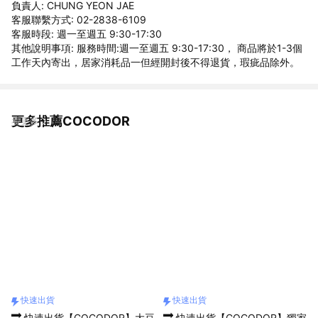
負責人: CHUNG YEON JAE
客服聯繫方式: 02-2838-6109
客服時段: 週一至週五 9:30-17:30
其他說明事項: 服務時間:週一至週五 9:30-17:30， 商品將於1-3個
工作天內寄出，居家消耗品一但經開封後不得退貨，瑕疵品除外。
更多推薦COCODOR
看更多
快速出貨
快速出貨
🔜 快速出貨【COCODOR】大豆
🔜 快速出貨【COCODOR】獨家