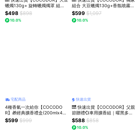
蠟燭130g+ 旋轉蠟燭燭罩 組合
組合 大豆蠟燭130g+香氛噴霧8
(收禮人可自選/祝福/中秋/情人/
0ml +雪花燭罩 組合(情人/送禮/
$498
$898
$599
$1,097
送禮/禮盒/生日)
禮盒/中秋/情人節)
10.0%
10.0%
宅配商品
快速出貨
4種香氣一次給你【COCODO
🔜 快速出貨【COCODOR】父親
R】🎁經典擴香禮盒(200mlx4入
節贈禮💞車用擴香組｜曜黑多用
組)🎁生日/慶祝/情人節/紀念日/
途系列擴香瓶160ml +車用擴香
$599
$999
$588
$858
療癒/慰勞/交換禮物/禮盒 小蒼蘭
禮盒組130mlX2(生日/情人/父親
10.0%
白茉莉 白麝香 柑橘薰衣草
節/男友/送禮/禮盒)