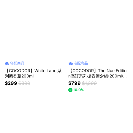
宅配商品
宅配商品
【COCODOR】White Label系
【COCODOR】The Nue Editio
列擴香瓶200ml
n高訂系列擴香禮盒組(200ml/3
入組) 生日/慶祝/情人節/紀念日/
$299
$399
$799
$1,299
生日/療癒/慰勞/交換禮物 檀香
10.0%
+癒創木+綠苔