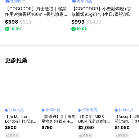
宅配商品
宅配商品
【COCODOR】男士送禮｜曜黑
【COCODOR】小型融燭燈+香
多用途擴香瓶160ml+香氛噴霧8
氛蠟燭95g組合 (生日/慶祝/新
0ml(獨家/男士專屬/車用擴香/送
年/過年/春節/情人節/年末/紀念
$398
$528
$999
$1,498
禮/禮盒)
日/喬遷/療癒/慰勞/交換禮物/情
10.0%
10.0%
人/推薦/送禮/禮盒)
更多推薦
看更多
快速出貨
快速出貨
快速出貨
快速出貨
【Jo Malone
【歐舒丹】🫶手護雙
【DIOR】MISS
【Aesop】經
London】輕巧護手
星禮盒 (收禮者任選
DIOR 花漾迪奧護手
霜(75mL) | 
潤膚禮盒 快速出貨 |
香氛)🫶 (護手霜
霜 [快速出貨]
選香氣｜快速
$800
$790
$2,050
$1,050
享愛心禮盒+愛心磁
x2+禮盒) 果漾馬鞭
鐵 🎁 獅子座生日禮
草 馬鞭草 薰衣草
品牌會員
品牌會員
品牌會員