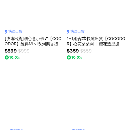
快速出貨
快速出貨
[快速出貨]贈心意小卡💕【COC
1+1組合🔜 快速出貨【COCODO
ODOR】經典MINI系列擴香禮盒
R】心花朵朵開 ｜櫻花造型擴香
(50mlx8入.) 生日/慶祝/情人節/
套組-蜜梨小蒼蘭/黑櫻桃(櫻花造
$599
$999
$359
$559
紀念日/喬遷/療癒/慰勞/交換禮物
型擴香瓶200ml+補充瓶200ml
10.0%
10.0%
贈品牌提袋)