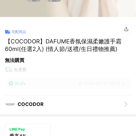
宅配商品
【COCODOR】DAFUME香氛保濕柔嫩護手霜
60ml(任選2入) (情人節/送禮/生日禮物推薦)
無法購買
免運費
至 2026-08-31 23:59 止
10.0%
COCODOR
LINE Pay