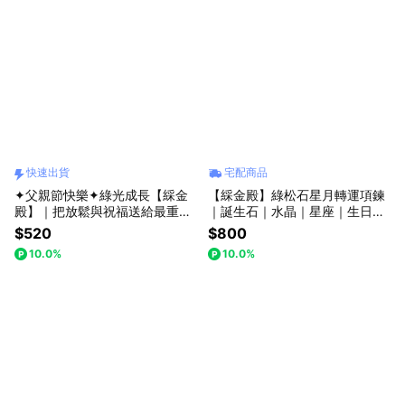
快速出貨
宅配商品
✦父親節快樂✦綠光成長【綵金
【綵金殿】綠松石星月轉運項鍊
殿】｜把放鬆與祝福送給最重要
｜誕生石｜水晶｜星座｜生日禮
的你｜快速出貨｜綠螢石 礦石
物｜禮物｜十二月誕生石｜射手
$520
$800
擺件｜能量淨化｜水晶｜開運小
座｜摩羯座
10.0%
10.0%
物｜送禮推薦｜父親節快樂