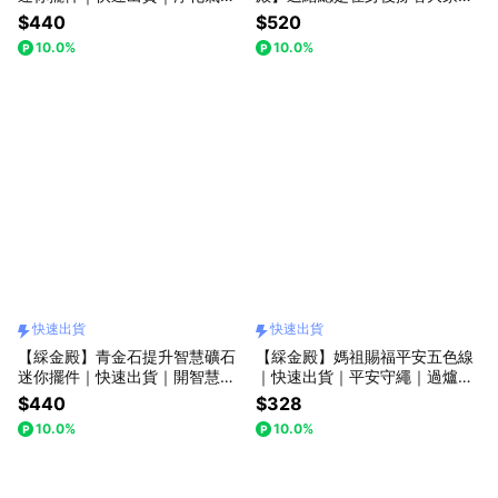
｜增強智慧｜螢石｜禮物｜送禮
你｜快速出貨｜黑曜石 礦石擺件
$440
$520
｜生日｜生日禮物｜交換禮物
避邪化煞 穩定能量 水晶 開運小
10.0%
10.0%
物 父親節禮物 送禮推薦
快速出貨
快速出貨
【綵金殿】青金石提升智慧礦石
【綵金殿】媽祖賜福平安五色線
迷你擺件｜快速出貨｜開智慧｜
｜快速出貨｜平安守繩｜過爐加
啟發靈感｜禮物｜送禮｜生日｜
持｜禮物｜送禮｜生日｜生日禮
$440
$328
生日禮物｜交換禮物
物｜交換禮物
10.0%
10.0%