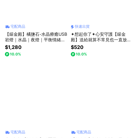
宅配商品
快速出貨
【綵金殿】橘鹽石-水晶療癒USB
✦想起你了✦心安守護【綵金
岩燈｜水晶｜夜燈｜平衡情緒｜
殿】送給就算不常見也一直放在
提升正能量｜鹽燈｜禮物｜送禮
心上的你｜快速出貨｜擴香石 粉
$1,280
$520
｜生日｜生日禮物｜交換禮物
晶 姻緣 招貴人 療癒小物 香氛 生
10.0%
10.0%
日禮物 送禮推薦
宅配商品
宅配商品