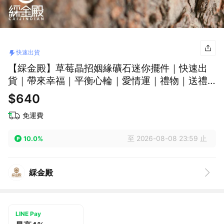
快速出貨
【綵金殿】草莓晶招姻緣礦石迷你擺件｜快速出
貨｜帶來幸福｜平衡心輪｜愛情運｜禮物｜送禮
｜生日｜生日禮物｜交換禮物
$640
免運費
至 2026-08-08 23:59 止
10.0%
綵金殿
LINE Pay