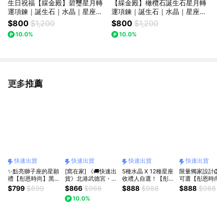
生日祝福【綵金殿】碧璽星月轉
【綵金殿】橄欖石誕生石星月轉
運項鍊｜誕生石｜水晶｜星座｜
運項鍊｜誕生石｜水晶｜星座｜
生日禮物｜禮物｜十月誕生石｜
生日禮物｜禮物｜八月誕生石｜
$800
$1,200
$800
$1,200
天秤座｜天蠍座
處女座｜獅子座
10.0%
10.0%
更多推薦
看更多
快速出貨
快速出貨
快速出貨
快速出貨
✨點亮獅子座的星願
[窩在家] 《🚚快速出
5種水晶 X 12種星座
限量獨家設計
禮【彤恩時尚】黑骨
貨》北港武德宮・虎
收禮人自選！【彤恩
可選【彤恩時
幹太陽石🐻水晶熊燈
爺財路光明小夜燈
時尚】🐎馬上有錢💡
子座生日快樂
$799
$899
$866
$966
$888
$988
$888
$988
座組▸處女座 極光超
🎂 生日禮物｜招財
水晶馬燈座組㊗️獅子
馬開運禮盒🎁
10.0%
七🎁生日禮物 情人
｜辦公室｜開運納福
座 / 巨蟹座生日快樂
物 情人節禮物
節禮物『LINE禮物
｜實用｜升遷升職｜
| 生日禮物 七夕情人
『LINE禮物獨家
獨家 / 快速出貨』
喬遷｜開業開店｜同
節禮物 父親節禮物
速出貨 / 自選