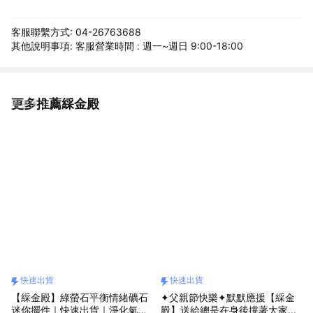
客服聯繫方式: 04-26763688
其他說明事項: 客服營業時間 : 週一~週日 9:00-18:00
更多推薦綵金殿
看更多
快速出貨
快速出貨
【綵金殿】綠螢石平衡情緒礦石
✦父親節快樂✦默默應援【綵金
迷你擺件｜快速出貨｜淨化氣場
殿】送給總是在身後撐著大家的