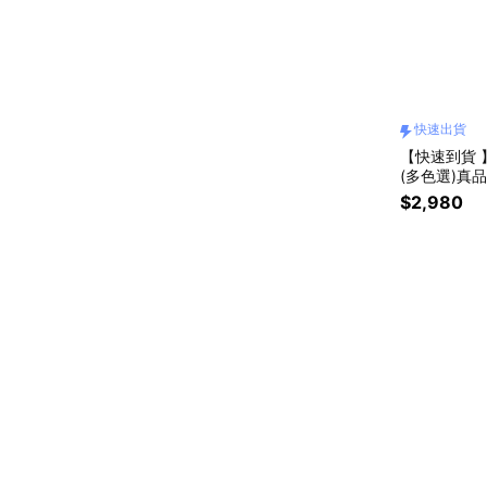
快速出貨
【快速到貨 
(多色選)真
$2,980