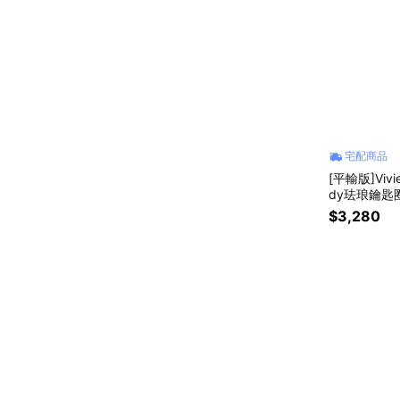
宅配商品
[平輸版]Vivie
dy珐琅鑰匙圈
$3,280