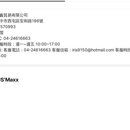
捷鑫貿易有限公司
台中市西屯區安和路196號
570993
俊儒
04-24616663
服時段：週一~週五 10:00~17:00
客服電話：04-24616663 客服信箱：iris9150@hotmail.com 客
:00
'Maxx