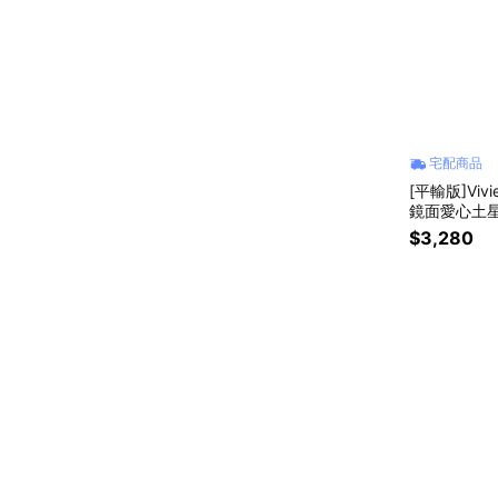
宅配商品
[平輸版]Vivie
鏡面愛心土星
$3,280