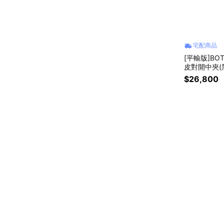
宅配商品
[平輸版]BOT
皮對開中夾(
$26,800