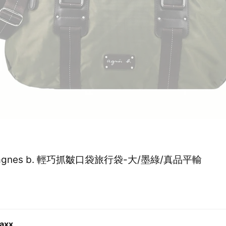
agnes b. 輕巧抓皺口袋旅行袋-大/墨綠/真品平輸
axx