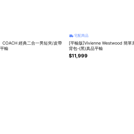
宅配商品
】COACH 經典二合一男短夾/皮帶
[平輸版]Vivienne Westwood
品平輸
背包-(黑)真品平輸
$11,999