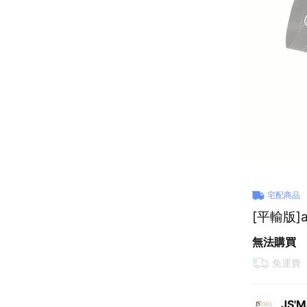
宅配商品
[平輸版]
無法購買
免運費
JS'M