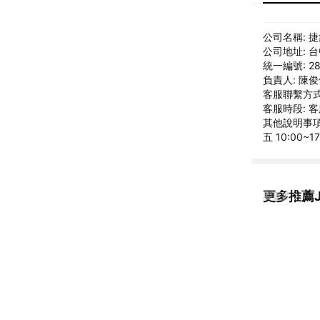
公司名稱: 
公司地址: 
統一編號: 28
負責人: 陳
客服聯繫方式: 
客服時段: 客
其他說明事項: 
五 10:00~17
更多推薦JS
看更多