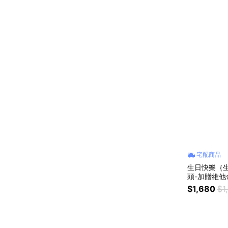
宅配商品
生日快樂｛
頭-加贈維他命
$1,680
$1