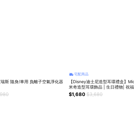
宅配商品
】艾瑞斯 隨身/車用 負離子空氣淨化器
【Disney迪士尼造型耳環禮盒】Mick
米奇造型耳環飾品 | 生日禮物| 祝福
物
,980
$1,680
$3,680