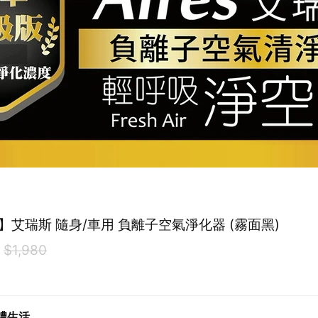
sV】艾瑞斯 隨身/車用 負離子空氣淨化器 (霧面黑)
0
$1,980
禮生活