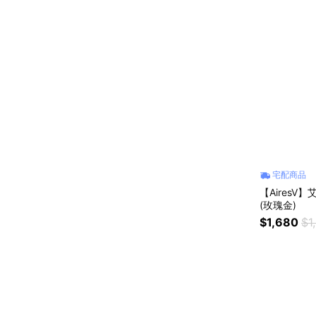
宅配商品
【AiresV
(玫瑰金)
$1,680
$1