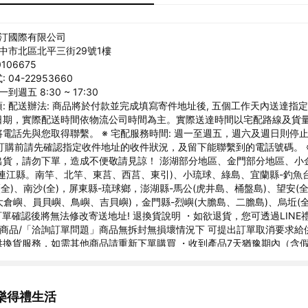
然汀國際有限公司
台中市北區北平三街29號1樓
106675
04-22953660
到週五 8:30 ~ 17:30
: 配送辦法: 商品將於付款並完成填寫寄件地址後, 五個工作天內送達指定
日期，實際配送時間依物流公司時間為主。實際送達時間以宅配路線及貨
電話先與您取得聯繫。 ※ 宅配服務時間: 週一至週五，週六及週日則停止
 訂購前請先確認指定收件地址的收件狀況，及留下能聯繫到的電話號碼。 
出貨，請勿下單，造成不便敬請見諒！ 澎湖部分地區、金門部分地區、小
連江縣。南竿、北竿、東莒、西莒、東引)、小琉球、綠島、宜蘭縣-釣魚台
(全)、南沙(全)，屏東縣-琉球鄉，澎湖縣-馬公(虎井島、桶盤島)、望安(全
(大倉嶼、員貝嶼、鳥嶼、吉貝嶼)，金門縣-烈嶼(大膽島、二膽島)、烏坵(全
※ 訂單確認後將無法修改寄送地址! 退換貨說明 ・如欲退貨，您可透過LINE禮物
擊商品/「洽詢訂單問題」商品無拆封無損壞情況下 可提出訂單取消要求給
供換貨服務，如需其他商品請重新下單購買 ・收到產品7天猶豫期內（含
宜。 ・請保持包裝完整，將欲退還之包裝完整的商品、附贈的贈品及箱內
封妥，客服人員會與您聯繫收回產品。（若原包裝箱遺失損壞可用其他盒
先確認商品是否正確、完整，無誤後即進入相關退款流程。 ► LINEPA
樂得禮生活
過LINEPAY將款項退回給您，實際退款日依發卡行的結帳日與作業時間略