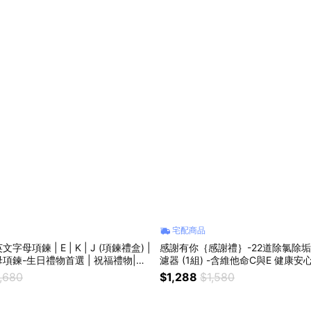
14個工作日。 ・但如有下列任一情形，均無法接受商品退貨： ► 提出
以上（含假日）。 ► 退貨商品已被拆封非整筆訂單，或有人為損壞等情形
使用或不完整。（若原包裝箱遺失損壞可用其他盒袋） ・對商品有任何疑
會立即為您處理。
宅配商品
母項鍊 | E | K | J (項鍊禮盒) |
感謝有你｛感謝禮｝-22道除氯除
項鍊-生日禮物首選 | 祝福禮物|閨
濾器 (1組) -含維他命C與E 健康
濾芯2個【AquaLumia】一點小
,680
$1,288
$1,580
每一天