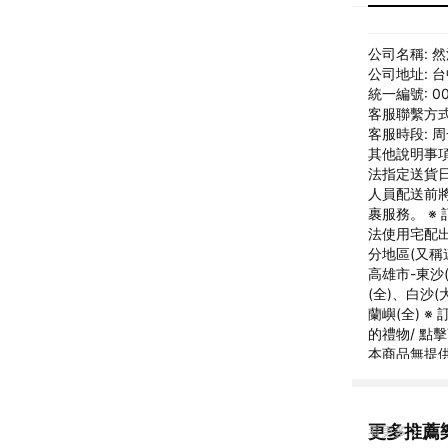
公司名稱: 
公司地址: 
統一編號: 00
客服聯繫方式: 
客服時段: 周一
其他說明事項
法指定送貨
人員配送前將
裹服務。 ※
法使用宅配
分地區(又稱
高雄市-東沙
(全)、白沙
蘭嶼(全) 
的禮物/ 點
本商品無提
訂單退貨事
原包裝箱後
回商品後將會
更多推薦
看更多
本公司直接透