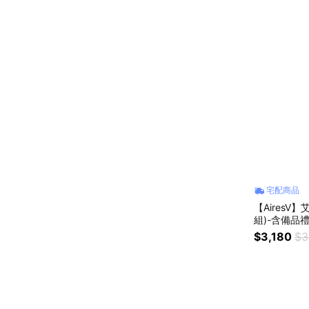
宅配商品
【AiresV
組)-含備品
$3,180
$3