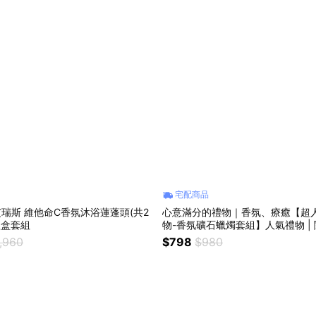
宅配商品
】艾瑞斯 維他命C香氛沐浴蓮蓬頭(共2
心意滿分的禮物｜香氛、療癒【超
禮盒套組
物-香氛礦石蠟燭套組】人氣禮物 | 閨
日禮物
,960
$798
$980