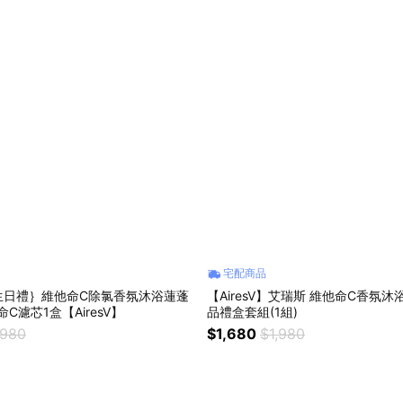
宅配商品
生日禮｝維他命C除氯香氛沐浴蓮蓬
【AiresV】艾瑞斯 維他命C香氛沐
C濾芯1盒【AiresV】
品禮盒套組(1組)
,980
$1,680
$1,980