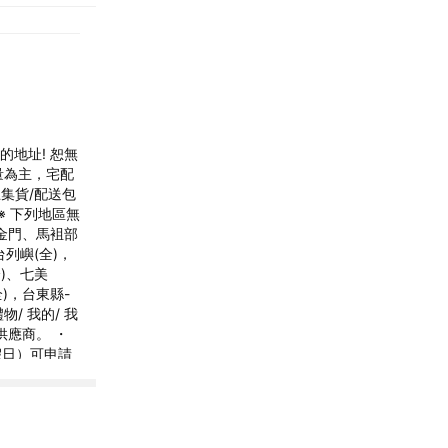
的地址! 恕無
量為主，宅配
集貨/配送包
※ 下列地區無
金門、馬袓部
列嶼(全)，
)、七美
)，台東縣-
/ 我的/ 我
供應商。 ・
假日）可申請
附件一起放入
袋），收到退
Y付款退款：
有不同。 ※