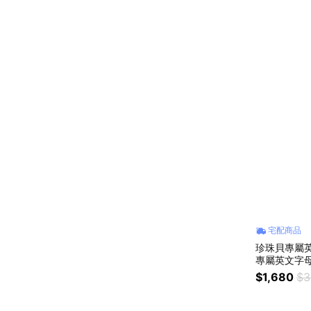
辦理刷退約需
收受商品7日
贈品已拆封
連絡，我們
宅配商品
珍珠貝專屬英文字
專屬英文字母
密禮物
$1,680
$3