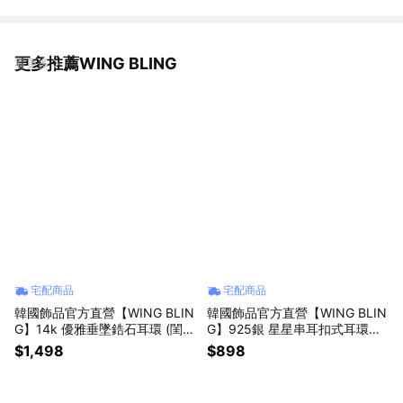
更多推薦WING BLING
看更多
宅配商品
宅配商品
韓國飾品官方直營【WING BLIN
韓國飾品官方直營【WING BLIN
G】14k 優雅垂墜鋯石耳環 (閨蜜
G】925銀 星星串耳扣式耳環
禮物 | 情人送禮 | 獅子座生日禮
(閨蜜禮物 | 情人送禮 | 獅子座生
$1,498
$898
物🎁)
日禮物🎁)