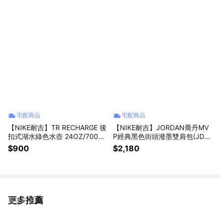
禮品(NNN05101OS / AC22879
單車壘球跑步田徑重訓瑜珈適用
24)
女生禮物 提拉皮斯
宅配商品
宅配商品
【NIKE耐吉】TR RECHARGE 後
【NIKE耐吉】JORDAN喬丹MV
扣式湖水綠色水壺 24OZ/700ml
P經典黑色街頭潑墨雙肩包(JD2
運動水瓶(N101380436724)冷
533004AD002/IO2945010)多
$900
$2,180
水壺 大口徑水杯 高蛋白乳清奶
收納後背包書包時尚潮流包13吋
昔代餐搖搖杯 腳特車網球登山
筆電包裝備後背包 天秤座生日禮
水瓶座生日禮物推薦
物 交換禮物 女生禮物
更多推薦
看更多