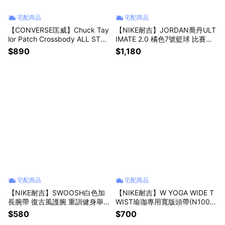
宅配商品
宅配商品
【CONVERSE匡威】Chuck Tay
【NIKE耐吉】JORDAN喬丹ULT
lor Patch Crossbody ALL STAR
IMATE 2.0 橘色7號籃球 比賽用
經典復古黃色斜背包(10020540
球 超耐磨材質室外室內戶外場室
$890
$1,180
A14) 斜跨包 側背包 單肩包 多收
內場專用 成人標準七號橘色 父
納肩包 小迷你包 老婆禮物
親節禮物 (J100825485507/FB
2305855)
宅配商品
宅配商品
【NIKE耐吉】SWOOSH白色加
【NIKE耐吉】W YOGA WIDE T
長腕帶 復古風護腕 重訓健身舉
WIST瑜珈專用寬版頭帶(N1004
重健力適用 吸濕排汗透氣 天秤
287408OS/DR5202408)藍色
$580
$700
座生日禮物 大學畢業禮物 百元
吸汗彈性頭巾 運動止汗帶 髮帶