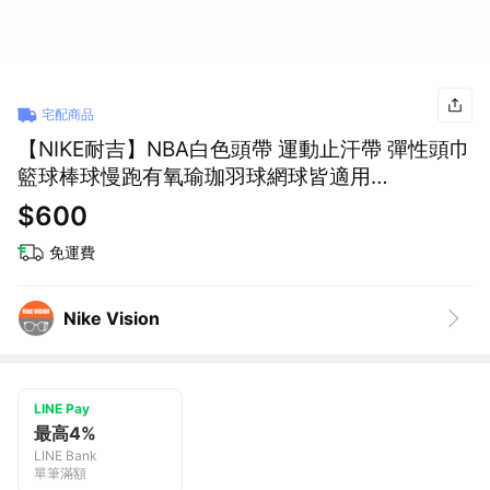
宅配商品
【NIKE耐吉】NBA白色頭帶 運動止汗帶 彈性頭巾
籃球棒球慢跑有氧瑜珈羽球網球皆適用
(NKN02100OS / AC9681100) 生日禮物 男友禮
$600
物 情侶禮物 NBA頭帶
免運費
Nike Vision
LINE Pay
最高4%
LINE Bank
單筆滿額