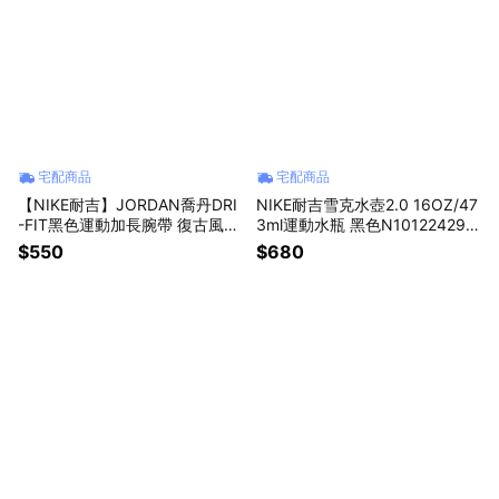
宅配商品
宅配商品
【NIKE耐吉】JORDAN喬丹DRI
NIKE耐吉雪克水壺2.0 16OZ/47
-FIT黑色運動加長腕帶 復古風護
3ml運動水瓶 黑色N101224298
腕 重訓健身舉重健力適用 吸濕
816/IB0366988冷涼水杯高蛋
$550
$680
排汗透氣 天秤座生日禮物 大學
白乳清奶昔代餐搖搖杯聚丙烯環
畢業禮物 百元禮品(JKN01010O
保杯不含雙酚A無塑化劑女友禮
S/AC4094010)
物女生禮物七夕情人節禮物