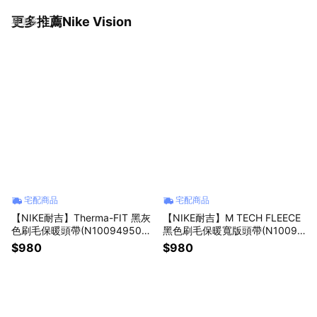
更多推薦Nike Vision
看更多
宅配商品
宅配商品
【NIKE耐吉】Therma-FIT 黑灰
【NIKE耐吉】M TECH FLEECE
色刷毛保暖頭帶(N1009495096
黑色刷毛保暖寬版頭帶(N10094
OS/FQ1559096) 登山運動頭巾
95039OS/FQ1559039) 登山運
$980
$980
冬天 冬季 防寒流 露營 愛情 告白
動頭巾 冬天 冬季 防寒流 露營 愛
溫柔 貼心 暖男 禮物
情 告白 溫柔 貼心 暖男 禮物