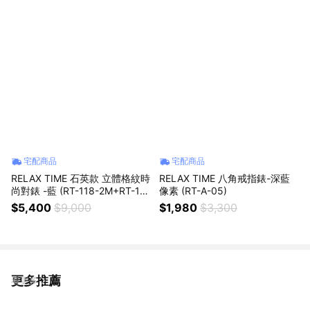
宅配商品
宅配商品
RELAX TIME 石英款 立體格紋時
RELAX TIME 八角戒指錶-深藍
尚對錶 -藍 (RT-118-2M+RT-118
像素 (RT-A-05)
-2L) 42+36mm
$5,400
$9,000
$1,980
$3,300
更多推薦
看更多