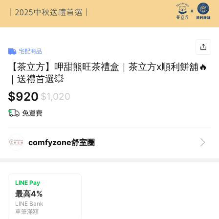
宅配商品
【茶立方】呷甜熊旺茶禮盒｜茶立方x順利餅舖🔥
｜送禮首選💥
$920
$1,020
免運費
comfyzone舒室圈
LINE Pay
最高4%
LINE Bank
單筆滿額