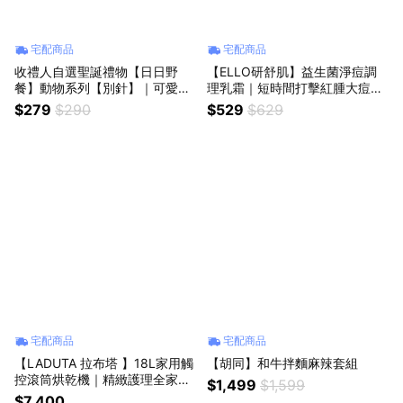
宅配商品
宅配商品
收禮人自選聖誕禮物【日日野
【ELLO研舒肌】益生菌淨痘調
餐】動物系列【別針】｜可愛動
理乳霜｜短時間打擊紅腫大痘，
物園大集合❤️
安撫躁動肌膚🔥
$279
$290
$529
$629
宅配商品
宅配商品
【LADUTA 拉布塔 】18L家用觸
【胡同】和牛拌麵麻辣套組
控滾筒烘乾機｜精緻護理全家衣
$1,499
$1,599
物🔥
$7,400