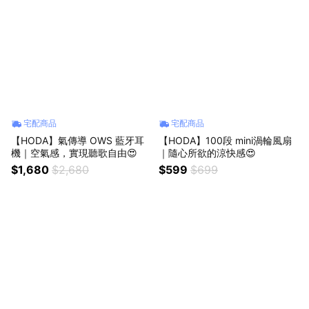
宅配商品
宅配商品
【HODA】氣傳導 OWS 藍牙耳
【HODA】100段 mini渦輪風扇
機｜空氣感，實現聽歌自由😍
｜隨心所欲的涼快感😍
$1,680
$2,680
$599
$699