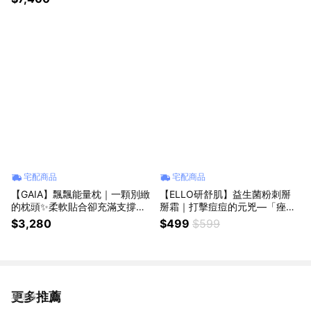
宅配商品
宅配商品
【GAIA】飄飄能量枕｜一顆別緻
【ELLO研舒肌】益生菌粉刺掰
的枕頭✨柔軟貼合卻充滿支撐力
掰霜｜打擊痘痘的元兇—「痤瘡
🔥
桿菌」🔥
$3,280
$499
$599
更多推薦
看更多