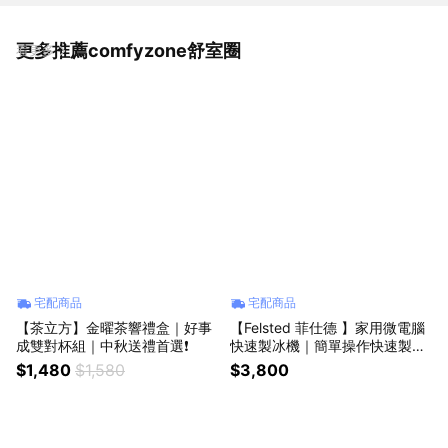
更多推薦comfyzone舒室圈
看更多
宅配商品
宅配商品
【茶立方】金曜茶響禮盒｜好事
【Felsted 菲仕德 】家用微電腦
成雙對杯組｜中秋送禮首選❗
快速製冰機｜簡單操作快速製冰
🔥
$1,480
$1,580
$3,800