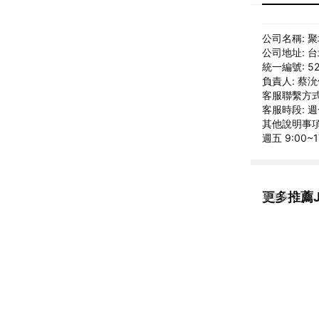
公司名稱: 
公司地址: 
統一編號: 52
負責人: 蔡
客服聯繫方式: 
客服時段: 週
其他說明事項: 
週五 9:00
更多推薦J
看更多