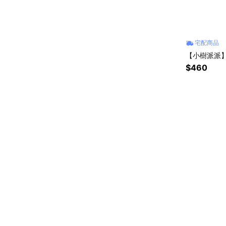
宅配商品
【小樹派派】
$460