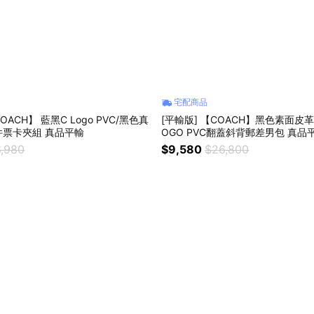
宅配商品
OACH】 藍黑C Logo PVC/黑色真
[平輸版] 【COACH】黑色素面皮革
票卡夾組 真品平輸
OGO PVC翻蓋斜背郵差男包 真品
,980
$9,580
$26,800