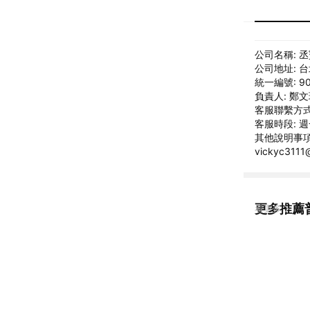
公司名稱: 
公司地址: 
統一編號: 90
負責人: 鄭
客服聯繫方式: 
客服時段: 週一
其他說明事項:
vickyc311
更多推薦
看更多