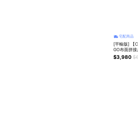
宅配商品
[平輸版] 【C
GO布面拼接
$3,980
$