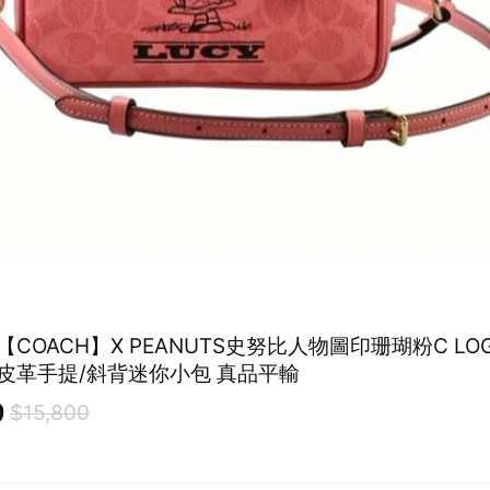
 【COACH】X PEANUTS史努比人物圖印珊瑚粉C LOG
拼接素面皮革手提/斜背迷你小包 真品平輸
9
$15,800