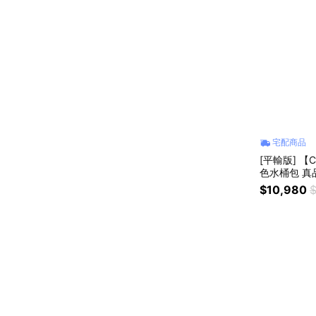
宅配商品
[平輸版] 【C
色水桶包 真
$10,980
$