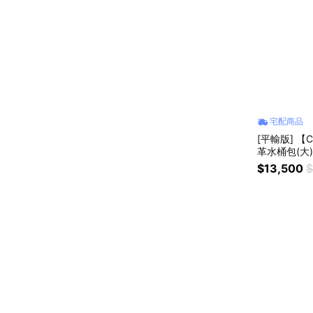
宅配商品
[平輸版] 【
革水桶包(大
$13,500
$