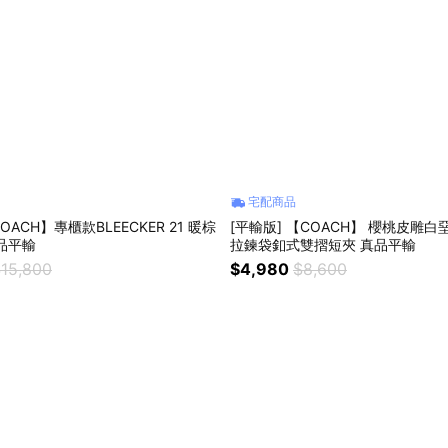
宅配商品
OACH】專櫃款BLEECKER 21 暖棕
[平輸版] 【COACH】 櫻桃皮雕
品平輸
拉鍊袋釦式雙摺短夾 真品平輸
15,800
$4,980
$8,600