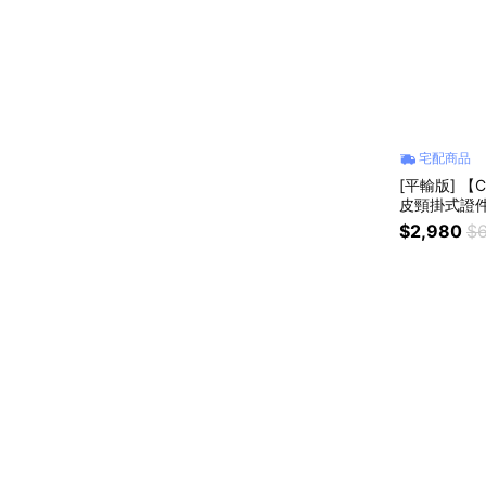
宅配商品
[平輸版] 【C
皮頸掛式證件
$2,980
$6