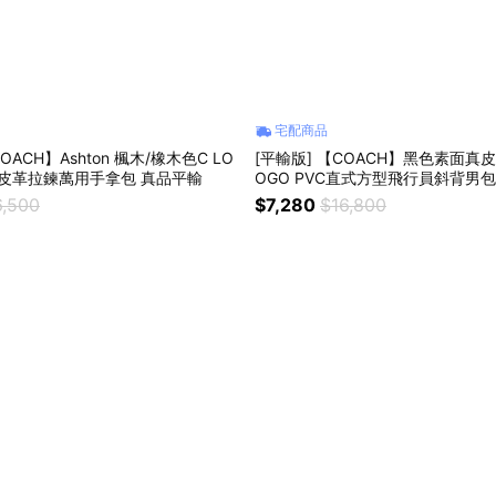
宅配商品
OACH】Ashton 楓木/橡木色C LO
[平輸版] 【COACH】黑色素面真皮
皮革拉鍊萬用手拿包 真品平輸
OGO PVC直式方型飛行員斜背男包
6,500
$7,280
$16,800