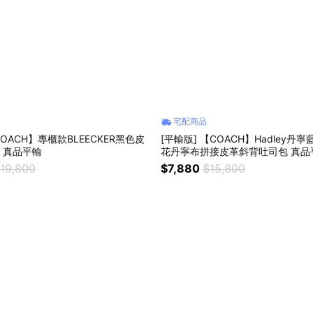
宅配商品
COACH】專櫃款BLEECKER黑色皮
[平輸版] 【COACH】Hadley丹寧
) 真品平輸
花丹寧布拼接皮革斜背
19,800
$7,880
$15,800