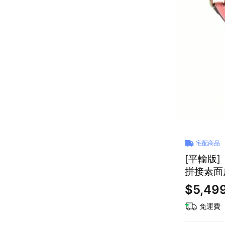
宅配商品
[平輸版]
$5,49
免運費