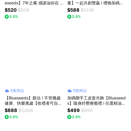
eseeds】7年之癢 感謝油你在 l
量】一起共創雙贏 l 禮物加碼贈
任選精油噴霧30ml(森淨or舒眠)
品牌提袋 l 每日舒活滾珠5入組｜
$520
$976
$588
$1,176
+精油滾珠5ml(舒眠or舒緩) l 芙
薰衣草/柑橘/檸檬/茶樹/迷迭香 l
2.0%
2.0%
彤園
芙彤園
宅配商品
宅配商品
【Blueseeds】親估 ! 不管幾歲
加碼贈手工皮套吊飾【Blueseed
健康、快樂萬歲【收禮者可自選
s】隨身紓壓療癒禮 l 任選精油膏
商品】 l 生日快樂 l 禮物獨家附
+任選滾珠精油2ml(檸檬/茶樹/薰
$888
$1,256
$499
$690
品牌束口袋禮盒 l l 芙彤園
衣草/迷迭香/柑橘/舒眠) l 芙彤園
2.0%
2.0%