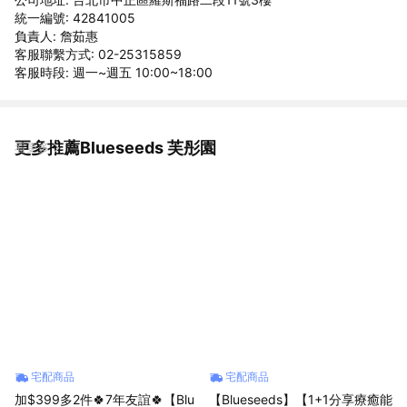
統一編號: 42841005
負責人: 詹茹惠
客服聯繫方式: 02-25315859
客服時段: 週一~週五 10:00~18:00
更多推薦Blueseeds 芙彤園
看更多
宅配商品
宅配商品
加$399多2件🍀7年友誼🍀【Blu
【Blueseeds】【1+1分享療癒能