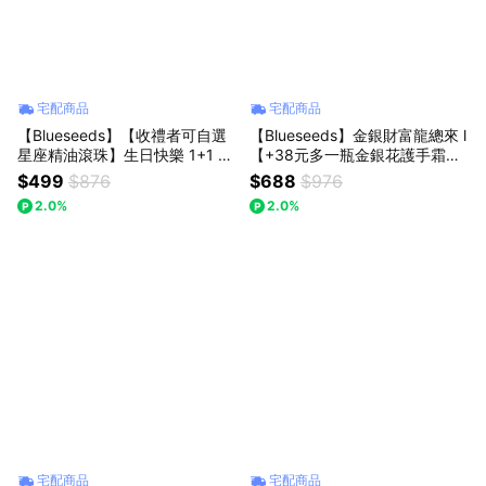
宅配商品
宅配商品
【Blueseeds】【收禮者可自選
【Blueseeds】金銀財富龍總來 l
星座精油滾珠】生日快樂 1+1 獻
【+38元多一瓶金銀花護手霜】
給獨一無二的Ni l LINE禮物獨家
財富精油滾珠2ml+財富精油噴霧
$499
$876
$688
$976
l 附品牌派盒+束口袋禮盒 l 芙彤
100ml l 芙彤園
2.0%
2.0%
園
宅配商品
宅配商品