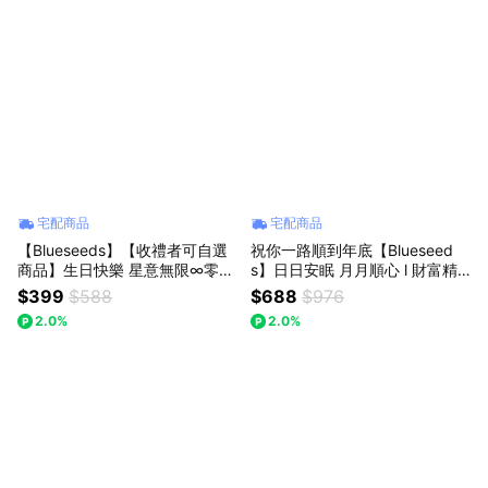
宅配商品
宅配商品
【Blueseeds】【收禮者可自選
祝你一路順到年底【Blueseed
商品】生日快樂 星意無限∞零距
s】日日安眠 月月順心 l 財富精
離 l 任選2ml滾珠精油+任選30ml
油噴霧100ml+任選(薰衣草or舒
$399
$588
$688
$976
精油噴霧 l 禮物獨家贈品牌盒+束
眠)精油滾珠2ml l 芙彤園
2.0%
2.0%
口袋 l 芙彤園