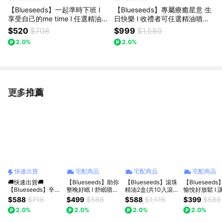
【Blueseeds】一起準時下班 l
【Blueseeds】專屬療癒星意 生
享受自己的me time l 任選精油
日快樂 l 收禮者可任選精油噴霧1
護手霜30ml+森淨精油噴霧30ml
00ml+任選滾珠精油2ml+滾珠精
$520
$708
$999
$1,580
l 芙彤園
油2ml(5支組/盒) l 芙彤園
2.0%
2.0%
更多推薦
看更多
快速出貨
宅配商品
宅配商品
宅配商品
🚚快速出貨🚚
【Blueseeds】助你
【Blueseeds】滾珠
【Blueseed
【Blueseeds】辛苦
整晚好眠 l 舒眠噴霧
精油2盒(共10入滾
愉悅好放鬆 l 
了 休息一下吧 ! 任選
30ml+薰衣草草本精
珠)療癒、放鬆、提
日正能量 l愉
$588
$718
$499
$588
$588
$1,176
$399
$588
薰衣草洋甘菊精油沐
油膏6g+任選薰衣草
神 l 獨家贈品牌提袋
30ml+薄荷
2.0%
2.0%
2.0%
2.0%
浴or洗髮露+舒眠精
滾珠精油2ml/舒眠精
l 芙彤園
膏6g+橘子滾
油噴霧+薰衣草精油
油滾珠2ml l 禮物贈
2ml l 禮物贈