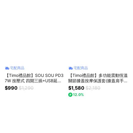
宅配商品
宅配商品
【Timo禮品館】SOU SOU PD3
【Timo禮品館】多功能震動恆溫
7W 按壓式 四開三插+USB延長
關節膝蓋按摩保護套(膝蓋肩手肘
用電源線/延長線1.8M/6尺
通用)(2入組)
$990
$1,290
$1,580
$2,180
12.0%