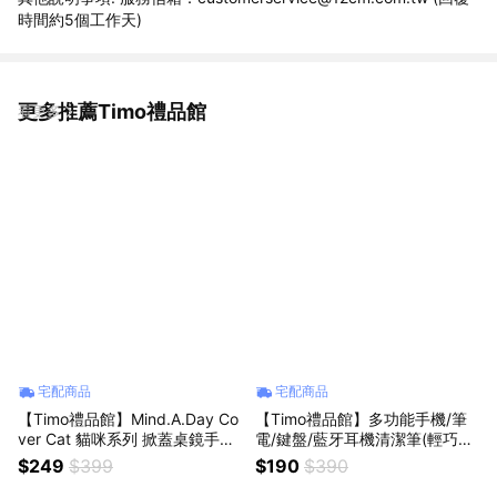
時間約5個工作天)
更多推薦Timo禮品館
看更多
宅配商品
宅配商品
【Timo禮品館】Mind.A.Day Co
【Timo禮品館】多功能手機/筆
ver Cat 貓咪系列 掀蓋桌鏡手機
電/鍵盤/藍牙耳機清潔筆(輕巧便
支架
攜)-伸縮款
$249
$399
$190
$390