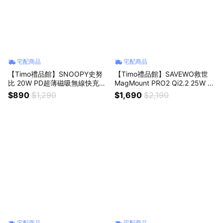
宅配商品
宅配商品
【Timo禮品館】SNOOPY史努
【Timo禮品館】SAVEWO救世
比 20W PD超薄磁吸無線快充行
MagMount PRO2 Qi2.2 25W 競
動電源5000mAh
冷車充(MM-W25Q)
$890
$1,290
$1,690
$2,190
宅配商品
宅配商品