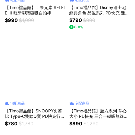
【Timo禮品館】亞果元素 SELFI
【Timo禮品館】Disney迪士尼
E III 藍牙腳架磁吸自拍棒
經典角色 晶磁系列 PD快充 迷你
磁吸無線充行動電源5000mAh
$990
$1,090
$790
$990
8.0%
宅配商品
宅配商品
【Timo禮品館】SNOOPY史努
【Timo禮品館】魔方系列 掌心
比 Type-C雙線Q寶 PD快充行動
大小 PD快充 三合一磁吸無線充
電源10000mAh
行動電源5000mAh
$780
$1,780
$890
$1,290