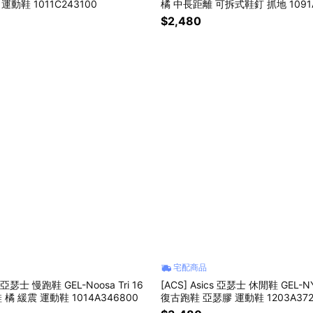
運動鞋 1011C243100
橘 中長距離 可拆式鞋釘 抓地 1091A
$2,480
宅配商品
s 亞瑟士 慢跑鞋 GEL-Noosa Tri 16
[ACS] Asics 亞瑟士 休閒鞋 GEL-
 橘 緩震 運動鞋 1014A346800
復古跑鞋 亞瑟膠 運動鞋 1203A372