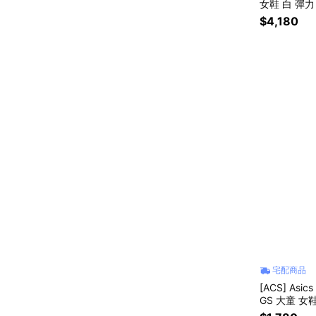
女鞋 白 彈力 
$4,180
宅配商品
[ACS] Asic
GS 大童 女鞋