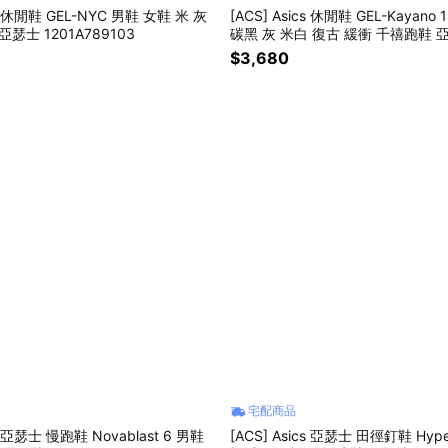
cs 休閒鞋 GEL-NYC 男鞋 女鞋 米 灰
[ACS] Asics 休閒鞋 GEL-Kayano
瑟士 1201A789103
碳黑 灰 米白 復古 緩衝 千禧跑鞋 亞
540020
$3,680
宅配商品
cs 亞瑟士 慢跑鞋 Novablast 6 男鞋
[ACS] Asics 亞瑟士 田徑釘鞋 Hype