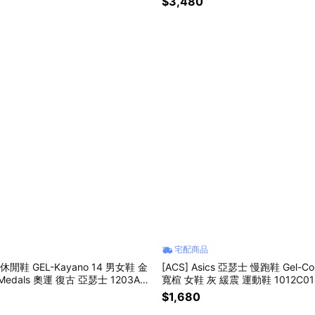
$3,480
宅配商品
cs 休閒鞋 GEL-Kayano 14 男女鞋 金
[ACS] Asics 亞瑟士 慢跑鞋 Gel-Con
 Medals 奧運 復古 亞瑟士 1203A53
寬楦 女鞋 灰 緩震 運動鞋 1012C01
$1,680