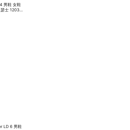
 14 男鞋 女鞋
瑟士 1203A
r LD 6 男鞋