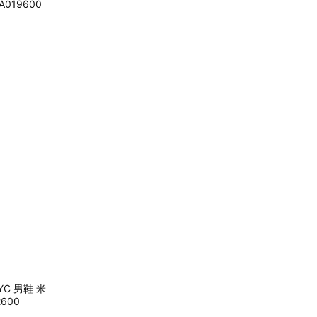
019600
NYC 男鞋 米
600