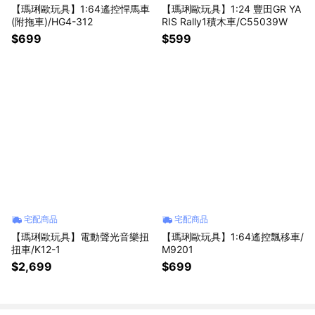
【瑪琍歐玩具】1:64遙控悍馬車
【瑪琍歐玩具】1:24 豐田GR YA
(附拖車)/HG4-312
RIS Rally1積木車/C55039W
$699
$599
宅配商品
宅配商品
【瑪琍歐玩具】電動聲光音樂扭
【瑪琍歐玩具】1:64遙控飄移車/
扭車/K12-1
M9201
$2,699
$699