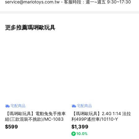
service@mariotoys.com.tw - 客服時段：週一~週五 9:30~17:30
更多推薦瑪琍歐玩具
看更多
宅配商品
宅配商品
【瑪琍歐玩具】電動兔兔手推車
【瑪琍歐玩具】2.4G 1:14 法拉
組(三款混裝不挑款)/MC-1083
利499P遙控車/10110-Y
$599
$1,399
10.0%