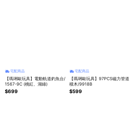
宅配商品
宅配商品
【瑪琍歐玩具】電動軌道釣魚台/
【瑪琍歐玩具】97PCS磁力管道
1567-9C (桃紅、湖綠)
積木/9918B
$699
$599