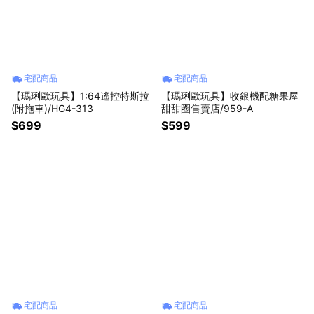
宅配商品
宅配商品
【瑪琍歐玩具】1:64遙控特斯拉
【瑪琍歐玩具】收銀機配糖果屋
(附拖車)/HG4-313
甜甜圈售賣店/959-A
$699
$599
宅配商品
宅配商品