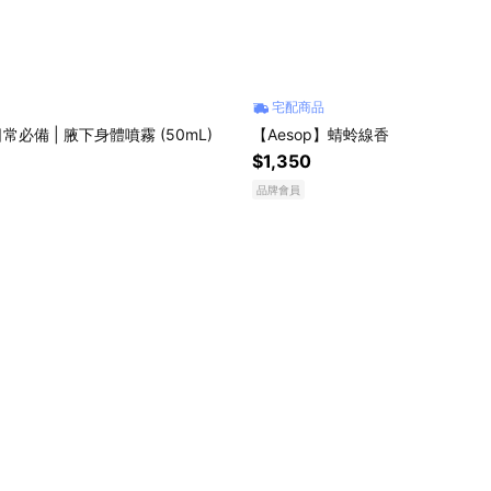
宅配商品
日常必備 | 腋下身體噴霧 (50mL)
【Aesop】蜻蛉線香
$1,350
品牌會員