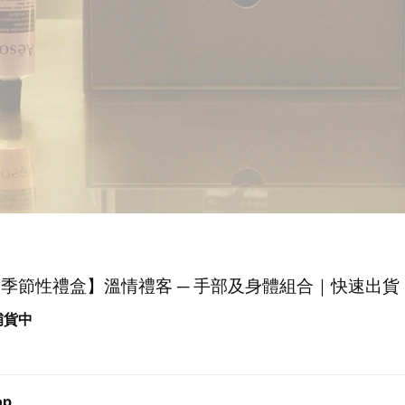
op 季節性禮盒】溫情禮客 ─ 手部及身體組合｜快速出貨
 補貨中
op