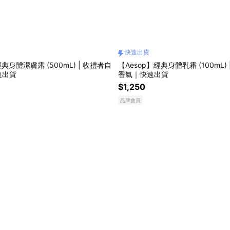
快速出貨
經典身體潔膚露 (500mL) | 收禮者自
【Aesop】經典身體乳霜 (100mL)
速出貨
香氣｜快速出貨
$1,250
品牌會員