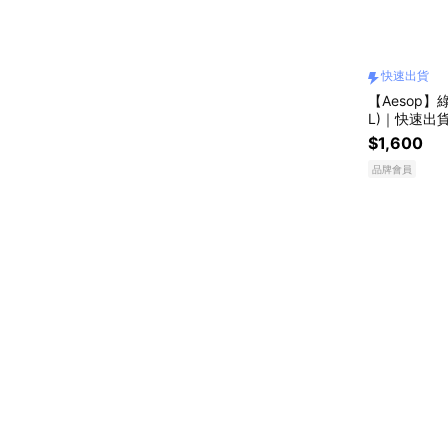
快速出貨
【Aesop】
L)｜快速出
$1,600
品牌會員