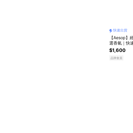
快速出貨
【Aesop】
選香氣｜快
$1,600
品牌會員