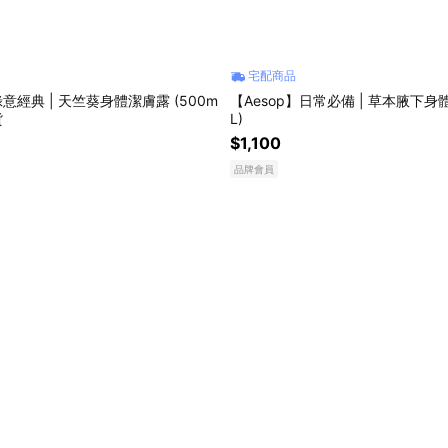
宅配商品
綠意經典 | 天竺葵身體潔膚露 (500m
【Aesop】日常必備 | 草本腋下身體
貨
L)
$1,100
品牌會員