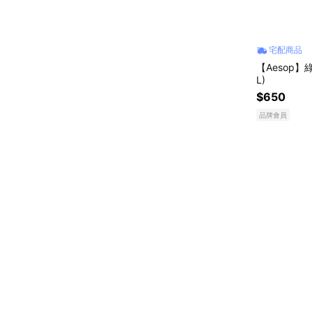
宅配商品
【Aesop】
L)
$650
品牌會員