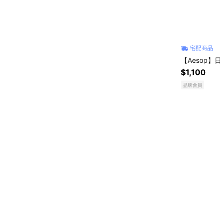
宅配商品
【Aesop】
$1,100
品牌會員