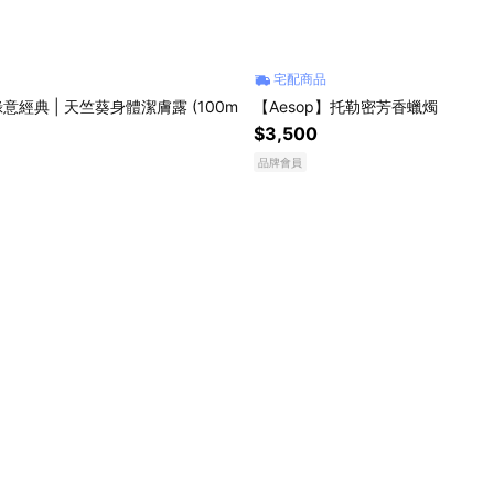
宅配商品
綠意經典 | 天竺葵身體潔膚露 (100m
【Aesop】托勒密芳香蠟燭
$3,500
品牌會員