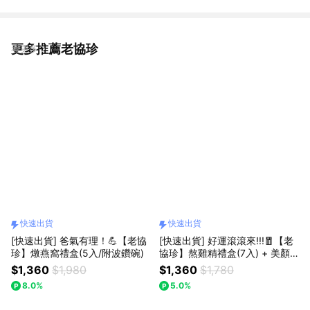
更多推薦老協珍
看更多
快速出貨
快速出貨
[快速出貨] 爸氣有理！💪【老協
[快速出貨] 好運滾滾來!!!🧧【老
珍】燉燕窩禮盒(5入/附波鑽碗)
協珍】熬雞精禮盒(7入) + 美顏
飲(6入)
$1,360
$1,980
$1,360
$1,780
8.0%
5.0%