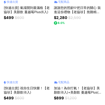
快速出貨
宅配商品
[快速出貨] 氣場開到最滿格【老
謝謝您的照顧🩷把日常的關心 裝
協珍】美顏飲 蔓越莓Plus(6入)
進這份禮物【老協珍】熬雞精禮
盒 紅棗枸杞口味(14入) + 美顏飲
$499
$600
$2,280
$2,590
(6入)
8.0%
快速出貨
宅配商品
[快速出貨] 祝你生日快樂！【老
加油！為你打氣！【老協珍】美
協珍】美顏飲(6入)
顏飲(6入)+美顏飲 蔓越莓Plus(6
入)
$499
$600
$899
$1,200