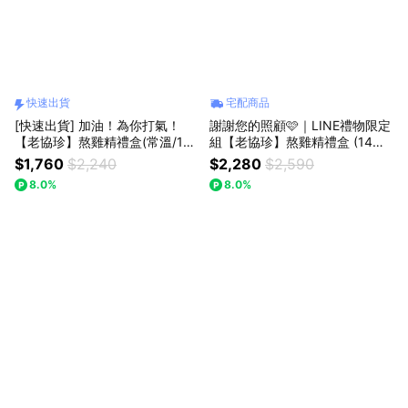
快速出貨
宅配商品
[快速出貨] 加油！為你打氣！
謝謝您的照顧🩷｜LINE禮物限定
【老協珍】熬雞精禮盒(常溫/14
組【老協珍】熬雞精禮盒 (14入)
入)
+ 美顏飲(6入)
$1,760
$2,240
$2,280
$2,590
8.0%
8.0%