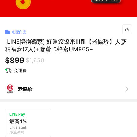
宅配商品
[LINE禮物獨家] 好運滾滾來!!!🧧【老協珍】人蔘
精禮盒(7入)+麥蘆卡蜂蜜UMF®5+
$899
$1,650
免運費
老協珍
LINE Pay
最高4%
LINE Bank
單筆滿額