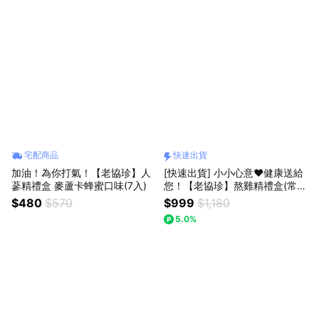
宅配商品
快速出貨
加油！為你打氣！【老協珍】人
[快速出貨] 小小心意❤️健康送給
蔘精禮盒 麥蘆卡蜂蜜口味(7入)
您！【老協珍】熬雞精禮盒(常
溫/7入)
$480
$570
$999
$1,180
5.0%