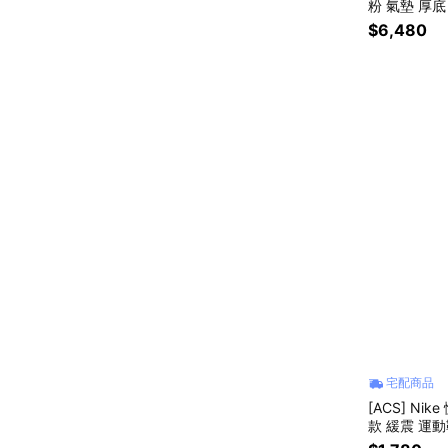
粉 氣墊 厚底 
$6,480
宅配商品
[ACS] Nik
款 緩震 運動鞋