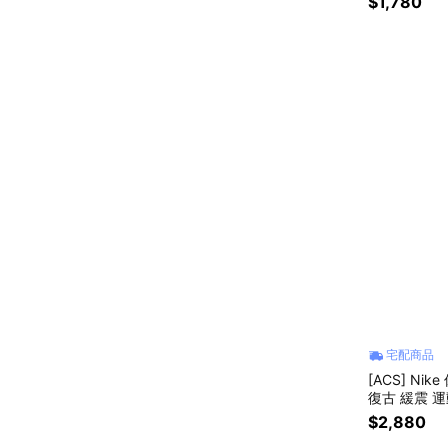
$1,780
宅配商品
[ACS] Nik
復古 緩震 運動
$2,880