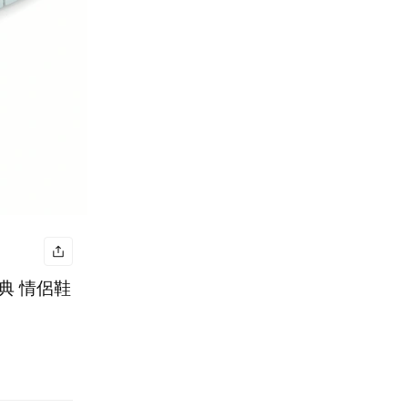
 經典 情侶鞋