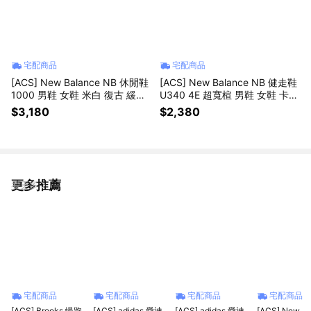
宅配商品
宅配商品
[ACS] New Balance NB 休閒鞋
[ACS] New Balance NB 健走鞋
1000 男鞋 女鞋 米白 復古 緩震
U340 4E 超寬楦 男鞋 女鞋 卡其
未來感 紐巴倫 U10006RM-D
麂皮 魔鬼氈 休閒鞋 U3401F5-4
$3,180
$2,380
E
更多推薦
看更多
宅配商品
宅配商品
宅配商品
宅配商品
[ACS] Brooks 慢跑
[ACS] adidas 愛迪
[ACS] adidas 愛迪
[ACS] New