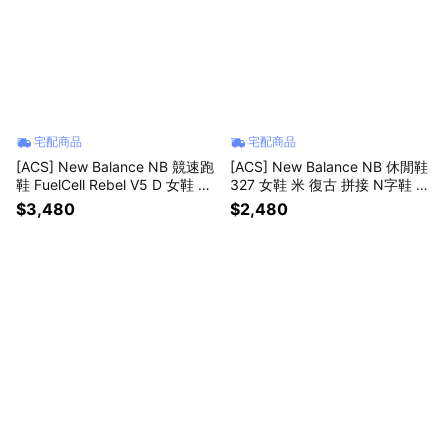
宅配商品
宅配商品
[ACS] New Balance NB 競速跑
[ACS] New Balance NB 休閒鞋
鞋 FuelCell Rebel V5 D 女鞋 寬
327 女鞋 米 復古 拼接 N字鞋 紐
楦 灰 運動鞋 WFCX906-D
巴倫 W327SUC-B
$3,480
$2,480