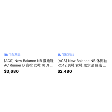
宅配商品
宅配商品
[ACS] New Balance NB 慢跑鞋
[ACS] New Balance NB 休閒鞋
AC Runner D 寬楦 女鞋 黑 厚底
RC42 男鞋 女鞋 黑水泥 膠底 復
緩衝 運動鞋 WACR17PW-D
古 URC42KS-D
$3,680
$2,480