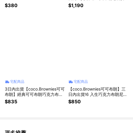
布品牌購物袋
禮盒｜九款明星風味到齊(宅配)
$380
$1,190
宅配商品
宅配商品
3日內出貨【coco.Brownies可可
【coco.Brownies可可布朗】三
布朗】經典可可布朗巧克力布朗
日內出貨!6 入生巧克力布朗尼組
尼禮盒(宅配)
｜單片獨立包裝（宅配）
$835
$850
更多推薦
看更多