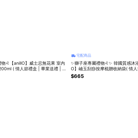
宅配商品
物♌【anillO】威士忌無花果 室內
✨獅子座專屬禮物♌✨ 韓國質感沐浴品
0ml ( 情人節禮盒 | 畢業送禮 | 閨
O】岫玉刮痧按摩梳贈收納袋( 情人節
禮物🎁)
蜜禮物 | 畢業禮物 | 生日禮物🎁 )
$665