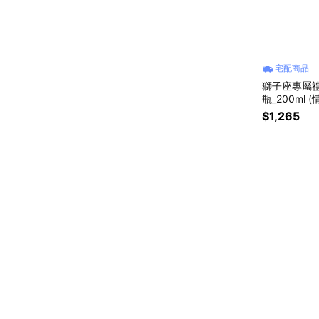
宅配商品
獅子座專屬禮
瓶_200ml 
$1,265