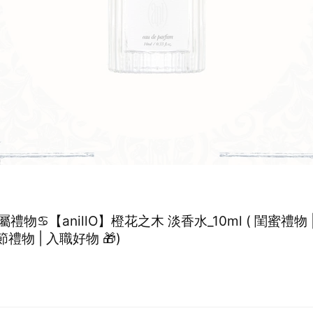
禮物♋【anillO】橙花之木 淡香水_10ml ( 閨蜜禮物 
節禮物 | 入職好物 🎁)