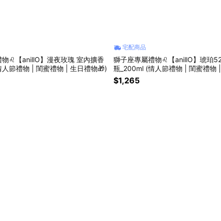
宅配商品
物♌【anillO】漫夜玫瑰 室內擴香
獅子座專屬禮物♌【anillO】琥珀5
(情人節禮物 | 閨蜜禮物 | 生日禮物🎁)
瓶_200ml (情人節禮物 | 閨蜜禮物 
$1,265