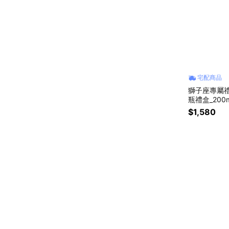
宅配商品
獅子座專屬禮
瓶禮盒_200
物🎁)
$1,580