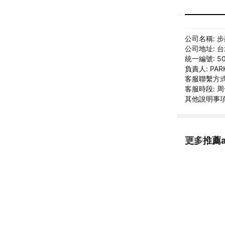
公司名稱: 
公司地址: 
統一編號: 50
負責人: PAR
客服聯繫方式: 
客服時段: 
其他說明事項: 
更多推薦an
看更多