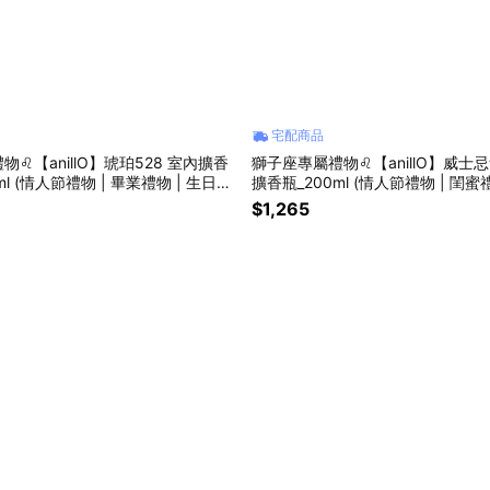
宅配商品
♌【anillO】琥珀528 室內擴香
獅子座專屬禮物♌【anillO】威士
ml (情人節禮物 | 畢業禮物 | 生日禮
擴香瓶_200ml (情人節禮物 | 閨蜜
物🎁)
$1,265