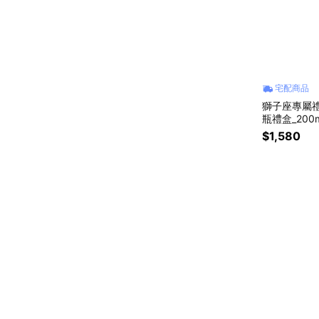
宅配商品
獅子座專屬禮物
瓶禮盒_200
物🎁)
$1,580