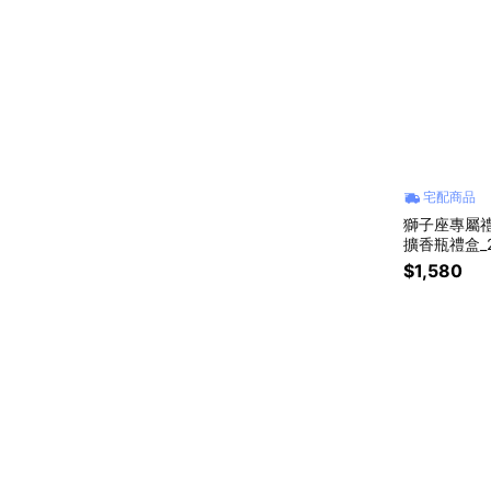
宅配商品
獅子座專屬禮
擴香瓶禮盒_20
蜜禮物 | 生日
$1,580