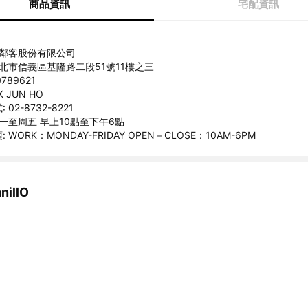
商品資訊
宅配資訊
步鄰客股份有限公司
台北市信義區基隆路二段51號11樓之三
789621
K JUN HO
02-8732-8221
周一至周五 早上10點至下午6點
WORK：MONDAY-FRIDAY OPEN－CLOSE：10AM-6PM
illO