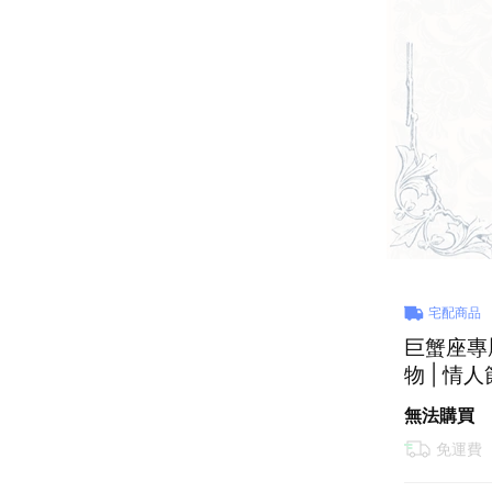
宅配商品
巨蟹座專屬
物 | 情人
無法購買
免運費