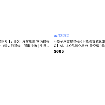
宅配商品
物♌【anillO】漫夜玫瑰 室內擴香
✨獅子座專屬禮物♌✨韓國質感沐浴品牌
ml (情人節禮物 | 閨蜜禮物 | 生日禮
O】ANILLO品牌化妝包_天空藍( 畢
蜜禮物 | 生日禮物🎁 )
$665