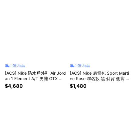
宅配商品
宅配商品
[ACS] Nike 防水戶外鞋 Air Jord
[ACS] Nike 肩背包 Sport Marti
an 1 Element A/T 男鞋 GTX 黑
ne Rose 聯名款 黑 斜背 側背 小
機能 越野 休閒鞋 FV4227-002
包 HV6891-010
$4,680
$1,480