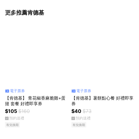
更多推薦肯德基
看更多
電子票券
電子票券
【肯德基】 青花椒香麻脆雞+蛋
【肯德基】薯餅點心餐 好禮即享
撻 套餐 好禮即享券
券
$105
$160
$40
$73
預約送禮
預約送禮
有兌換期
有兌換期