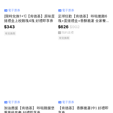
電子票券
電子票券
[限時兌換1+1]【肯德基】原味蛋
足球狂歡【肯德基】 咔啦脆雞6
撻禮盒上校雞塊4塊 好禮即享券
塊+蛋撻禮盒+香酥脆薯 全家餐
好禮即享券
$343
$626
$902
預約送禮
有兌換期
有兌換期
電子票券
電子票券
加油應援【肯德基】 咔啦雞腿堡
【肯德基】 香酥脆薯(中) 好禮即
重量級套餐 好禮即享券
享券