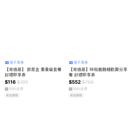
電子票券
電子票券
【肯德基】 群星盒 重量級套餐
【肯德基】咔啦脆雞桶歡聚分享
好禮即享券
餐 好禮即享券
$116
$195
$552
$799
預約送禮
預約送禮
有兌換期
有兌換期