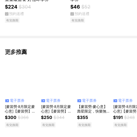
$224
$304
$46
$52
預約送禮
預約送禮
有兌換期
有兌換期
更多推薦
看更多
電子票券
電子票券
電子票券
電子票券
[麥當勞·8月限定麥
[麥當勞·8月限定麥
【麥當勞·麥心意】
[麥當勞·8月
心意]【麥當勞】大
心意]【麥當勞】大
壽星限定，快樂無
心意]【麥當勞
麥克+勁辣鷄腿堡
麥克+雙層牛肉吉事
限：大麥克+勁辣鷄
麥克+4塊麥克
$300
$366
$250
$344
$355
$191
$248
+麥克鷄塊6塊+薯條
堡+六塊麥克鷄塊
腿堡+麥克鷄塊6塊
+薯條(小)+
(大)+可樂(中)x2好禮
+中薯+中可x2好禮
+薯條(大)+可樂
翅(一份兩塊)
有兌換期
有兌換期
有兌換期
有兌換期
即享券
即享券
(中)x2 好禮即享券
(小) 好禮即享