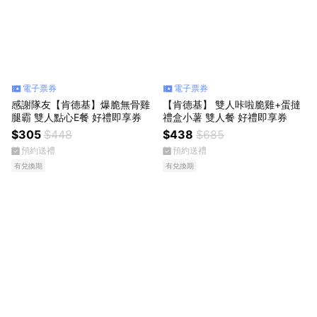
電子票券
電子票券
感謝隊友【肯德基】爆脆無骨雞
【肯德基】 雙人咔啦脆雞+蛋撻
腿霸 雙人點心E餐 好禮即享券
禮盒小薯 雙人餐 好禮即享券
$305
$448
$438
$685
預約送禮
預約送禮
有兌換期
有兌換期