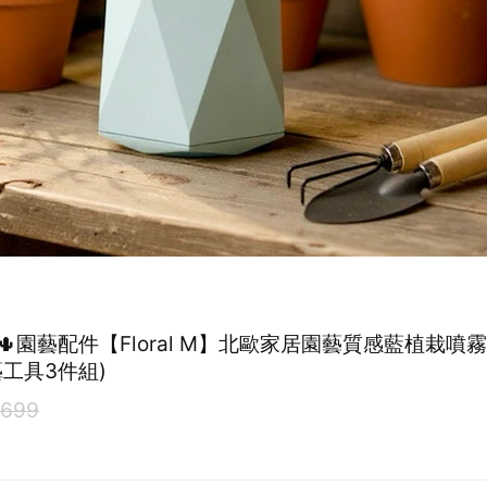
園藝配件【Floral M】北歐家居園藝質感藍植栽噴霧6
藝工具3件組)
699