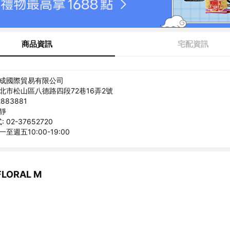
商品資訊
宅配資訊
禾成國際貿易有限公司
台北市松山區八德路四段72巷16弄2號
883881
禾靜
02-37652720
至週五10:00-19:00
LORAL M