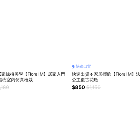
快速出貨
家綠植美學【Floral M】居家入門
快速出貨🌷家居擺飾【Floral M
幸福樹室內仿真植栽
公主復古花瓶
,180
$850
$1,150