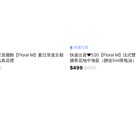
快速出貨
居擺飾【Floral M】夏日浪漫京都
快速出貨❤️520【Floral M】法
仿真花禮
擴香花地中海藍（贈送5ml香氛油
快樂
9
$499
$999