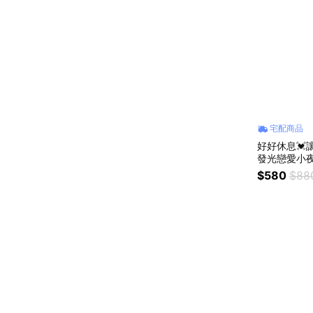
宅配商品
好好休息💓讓
$580
$88