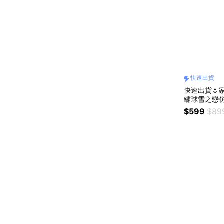
快速出貨
快速出貨🌷家
繡球雪之戀
$599
$89