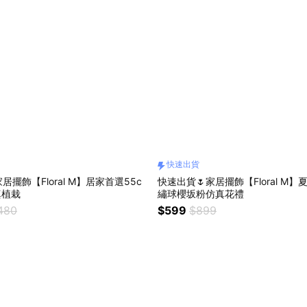
快速出貨
居擺飾【Floral M】居家首選55c
快速出貨🌷家居擺飾【Floral M
真植栽
繡球櫻坂粉仿真花禮
480
$599
$899