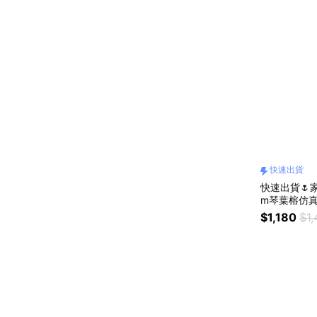
快速出貨
快速出貨🌷家
m琴葉榕仿
$1,180
$1,