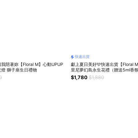
快速出貨
我陪著妳【Floral M】心動UPUP
獻上夏日美好🩵快速出貨【Floral
發光戀愛小夜燈 獅子座生日禮物
里尼夢幻島永生花禮（贈送5ml香
生日禮物 開幕喬遷升遷花禮
0
$1,780
$1,880