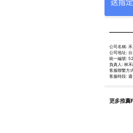
公司名稱: 
公司地址: 
統一編號: 52
負責人: 林
客服聯繫方式: 
客服時段: 週一
更多推薦F
看更多