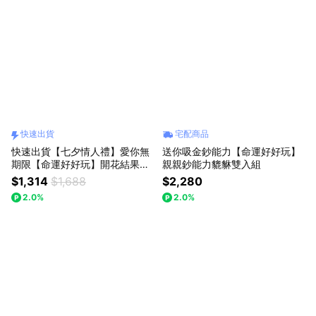
快速出貨
宅配商品
快速出貨【七夕情人禮】愛你無
送你吸金鈔能力【命運好好玩】
期限【命運好好玩】開花結果粉
親親鈔能力貔貅雙入組
晶擺件+金運無限紅晶線手鍊
$1,314
$1,688
$2,280
2.0%
2.0%