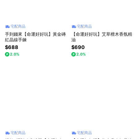
宅配商品
宅配商品
手到錢來【命運好好玩】黃金磚
【命運好好玩】艾草檀木香氛精
紅晶線手鍊
油
$688
$690
2.0%
2.0%
宅配商品
宅配商品