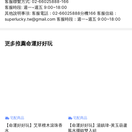
客服聯繫方式: 02-66025888-166
客服時段: 週一~週五 9:00~18:00
其他說明事項: 客服電話：02-66025888分機166 客服信箱：
superlucky.tw@gmail.com 客服時段：週一~週五 9:00~18:00
更多推薦命運好好玩
看更多
宅配商品
宅配商品
【命運好好玩】艾草檀木滾珠香
【命運好好玩】湯鎮瑋-黃玉葫蘆
水
風水擺鎮雙入組