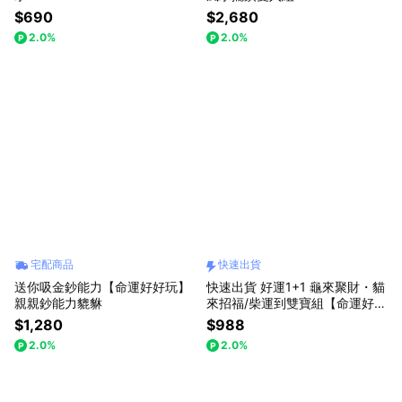
$690
$2,680
2.0%
2.0%
宅配商品
快速出貨
送你吸金鈔能力【命運好好玩】
快速出貨 好運1+1 龜來聚財・貓
親親鈔能力貔貅
來招福/柴運到雙寶組【命運好好
玩】金錢龜來聚寶鎮+好運敲敲
$1,280
$988
來/財氣敲敲來(兩款任選)
2.0%
2.0%