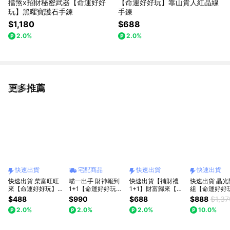
擋煞x招財秘密武器【命運好好
【命運好好玩】靠山貴人紅晶線
玩】黑曜寶護石手鍊
手鍊
$1,180
$688
2.0%
2.0%
更多推薦
看更多
快速出貨
宅配商品
快速出貨
快速出貨
快速出貨 柴富旺旺
喵一出手 財神報到
快速出貨【補財禮
快速出貨 晶光
來【命運好好玩】財
1+1【命運好好玩】
1+1】財富歸來【命
組【命運好好
氣敲敲來
黃金招財貓儲願瓶
運好好玩】金錢龜來
財致富黃晶樹燈
$488
$990
$688
$888
$1,37
+聚財加倍財神心咒
聚寶鎮 (內附36顆小
黃水晶精萃•
2.0%
2.0%
2.0%
10.0%
墊(內含元寶+金條
元寶)(可加購馬上有
箔沐浴乳)(lin
+花生)
錢包包掛飾)
獨家)(收禮者
3款擇一)