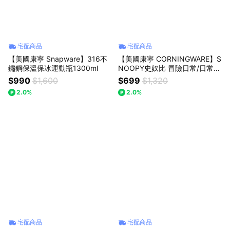
宅配商品
宅配商品
【美國康寧 Snapware】316不
【美國康寧 CORNINGWARE】S
鏽鋼保溫保冰運動瓶1300ml
NOOPY史奴比 冒險日常/日常幸
福系列馬克杯460ml
$990
$1,600
$699
$1,320
2.0%
2.0%
宅配商品
宅配商品