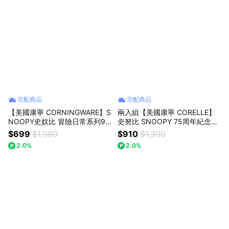
宅配商品
宅配商品
【美國康寧 CORNINGWARE】S
兩入組【美國康寧 CORELLE】
NOOPY史奴比 冒險日常系列90
史努比 SNOOPY 75周年紀念款
0ml泡麵碗
韓式湯碗
$699
$1,080
$910
$1,300
2.0%
2.0%