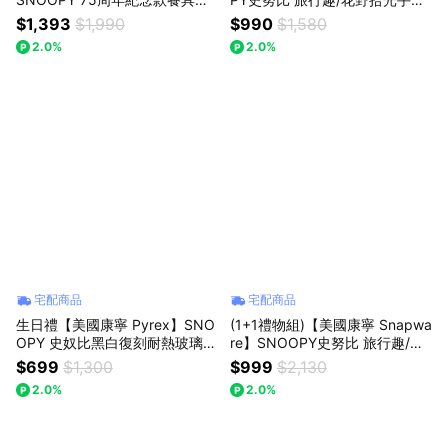
入組
鋅陶瓷保溫杯720ml
$1,393
$1,990
$990
$1,580
2.0%
2.0%
宅配商品
宅配商品
生日禮【美國康寧 Pyrex】SNO
(1+1禮物組)【美國康寧 Snapwa
OPY 史奴比黑白復刻耐熱玻璃對
re】SNOOPY史努比 旅行趣/花
杯禮盒
野拾光手提運動瓶600ml-贈保溫
$699
$1,300
$999
$2,130
袋
2.0%
2.0%