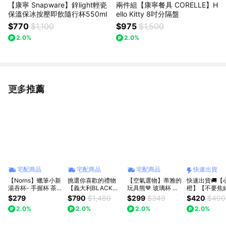
【康寧 Snapware】鋅light輕瓷
兩件組【康寧餐具 CORELLE】H
保溫保冰按壓即飲隨行杯550ml
ello Kitty 8吋分隔盤
$770
$1,100
$975
$1,500
2.0%
2.0%
更多推薦
看更多
宅配商品
宅配商品
宅配商品
快速出貨
【Norns】蠟筆小新
挑選你喜歡的禮物
【空氣選物】蒂雅的
快速出貨🚚【
湯吞杯- 手握杯 茶杯
【義大利BLACK
玩具熊🤎 玻璃杯 簡
橙】【不要焦
陶瓷杯子 日式湯吞
HAMMER x 造物
約 雙層 耐熱 咖啡杯
靜雙層隔熱撞
$279
$790
$1,480
$299
$349
$420
$490
杯(每款式最少需購
集】Chill生活玻璃杯
牛奶杯 透明 玻璃杯
玻璃杯
2.0%
2.0%
2.0%
2.0%
買2件)
1180ml
杯子 小熊杯
380ML【Cal
朵生活】