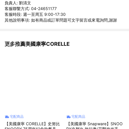
負責人: 劉清文
客服聯繫方式: 04-24651177
客服時段: 週一至周五 9:00-17:30
其他說明事項: 如有商品或訂單問題可文字留言或來電詢問,謝謝
更多推薦美國康寧CORELLE
看更多
宅配商品
宅配商品
【美國康寧 CORELLE】史努比
【美國康寧 Snapware】SNOO
SNOOPY 75周年紀念款餐具三
PY史努比 旅行趣/花野拾光手提